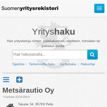
Avaa
valik
Yritys
haku
Hae yritystietoja nimen, paikkakunnan, osoitteen, toimialan tai
palvelun avulla.
Sijaintisi
Tarkennettu haku
Karttahaku
Hakuohje
Metsärautio Oy
Y-tunnus 0216159-6
Takatie 34, 95700 Pello