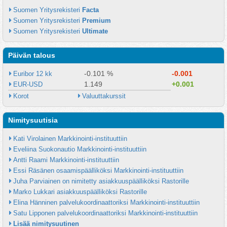
Suomen Yritysrekisteri 
Facta
Suomen Yritysrekisteri 
Premium
Suomen Yritysrekisteri 
Ultimate
Päivän talous
-0.101 %
-0.001
Euribor 12 kk
1.149
+0.001
EUR-USD
Korot
Valuuttakurssit
Nimitysuutisia
Kati Virolainen Markkinointi-instituuttiin
Eveliina Suokonautio Markkinointi-instituuttiin
Antti Raami Markkinointi-instituuttiin
Essi Räsänen osaamispäälliköksi Markkinointi-instituuttiin
Juha Parviainen on nimitetty asiakkuuspäälliköksi Rastorille
Marko Lukkari asiakkuuspäälliköksi Rastorille
Elina Hänninen palvelukoordinaattoriksi Markkinointi-instituuttiin
Satu Lipponen palvelukoordinaattoriksi Markkinointi-instituuttiin
Lisää nimitysuutinen