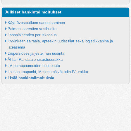
Julkiset hankintailmoitukset
Käyttövesiputkien saneeraaminen
Paimensaarentien vesihuolto
Lappalaisentien peruskorjaus
Hyvinkään sairaala, apteekin uudet tilat sekä logistiikkapiha ja 
jäteasema
Dispersiovesijärjestelmän uusinta
Ähtäri Pandatalo sisustusurakka
JV pumppaamoiden huoltoauto
Laitilan kaupunki, Meijerin päiväkodin IV-urakka
Lisää hankintailmoituksia