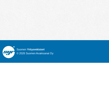
Suomen
Yritysrekisteri
© 2026 Suomen Avainsanat Oy
Info
Julkiset hankinnat
Yritysrekisteri
Talous
Karttahaku
Nimitysuutiset