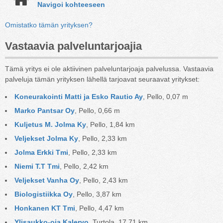
Navigoi kohteeseen
Omistatko tämän yrityksen?
Vastaavia palveluntarjoajia
Tämä yritys ei ole aktiivinen palveluntarjoaja palvelussa. Vastaavia
palveluja tämän yrityksen lähellä tarjoavat seuraavat yritykset:
Koneurakointi Matti ja Esko Rautio Ay
, Pello, 0,07 m
Marko Pantsar Oy
, Pello, 0,66 m
Kuljetus M. Jolma Ky
, Pello, 1,84 km
Veljekset Jolma Ky
, Pello, 2,33 km
Jolma Erkki Tmi
, Pello, 2,33 km
Niemi T.T Tmi
, Pello, 2,42 km
Veljekset Vanha Oy
, Pello, 2,43 km
Biologistiikka Oy
, Pello, 3,87 km
Honkanen KT Tmi
, Pello, 4,47 km
Ylisaukko-oja Kalervo
, Turtola, 17,71 km