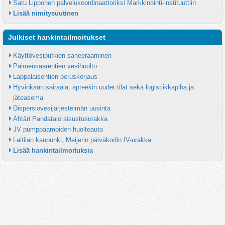
Satu Lipponen palvelukoordinaattoriksi Markkinointi-instituuttiin
Lisää nimitysuutinen
Julkiset hankintailmoitukset
Käyttövesiputkien saneeraaminen
Paimensaarentien vesihuolto
Lappalaisentien peruskorjaus
Hyvinkään sairaala, apteekin uudet tilat sekä logistiikkapiha ja 
jäteasema
Dispersiovesijärjestelmän uusinta
Ähtäri Pandatalo sisustusurakka
JV pumppaamoiden huoltoauto
Laitilan kaupunki, Meijerin päiväkodin IV-urakka
Lisää hankintailmoituksia