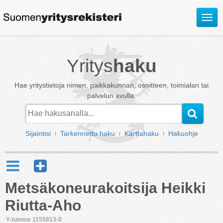
Avaa
valik
Yritys
haku
Hae yritystietoja nimen, paikkakunnan, osoitteen, toimialan tai
palvelun avulla.
Sijaintisi
Tarkennettu haku
Karttahaku
Hakuohje
Metsäkoneurakoitsija Heikki
Riutta-Aho
Y-tunnus 1155813-0