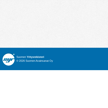
Suomen
Yritysrekisteri
© 2026 Suomen Avainsanat Oy
Info
Julkiset hankinnat
Yritysrekisteri
Talous
Karttahaku
Nimitysuutiset