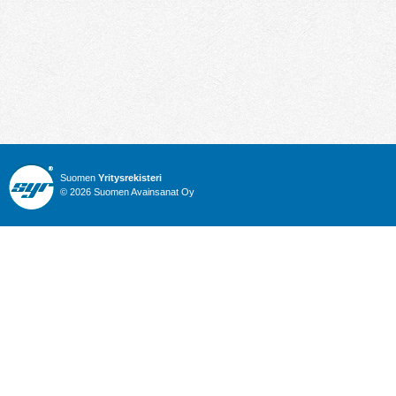
Suomen
Yritysrekisteri
© 2026 Suomen Avainsanat Oy
Info
Julkiset hankinnat
Yritysrekisteri
Talous
Karttahaku
Nimitysuutiset