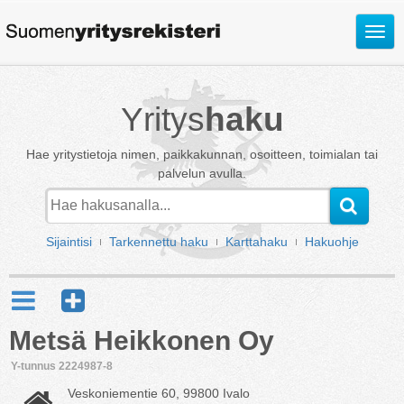
Avaa
valik
Yritys
haku
Hae yritystietoja nimen, paikkakunnan, osoitteen, toimialan tai
palvelun avulla.
Sijaintisi
Tarkennettu haku
Karttahaku
Hakuohje
Metsä Heikkonen Oy
Y-tunnus 2224987-8
Veskoniementie 60, 99800 Ivalo