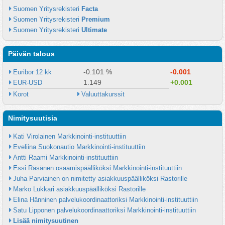
Suomen Yritysrekisteri 
Facta
Suomen Yritysrekisteri 
Premium
Suomen Yritysrekisteri 
Ultimate
Päivän talous
-0.101 %
-0.001
Euribor 12 kk
1.149
+0.001
EUR-USD
Korot
Valuuttakurssit
Nimitysuutisia
Kati Virolainen Markkinointi-instituuttiin
Eveliina Suokonautio Markkinointi-instituuttiin
Antti Raami Markkinointi-instituuttiin
Essi Räsänen osaamispäälliköksi Markkinointi-instituuttiin
Juha Parviainen on nimitetty asiakkuuspäälliköksi Rastorille
Marko Lukkari asiakkuuspäälliköksi Rastorille
Elina Hänninen palvelukoordinaattoriksi Markkinointi-instituuttiin
Satu Lipponen palvelukoordinaattoriksi Markkinointi-instituuttiin
Lisää nimitysuutinen