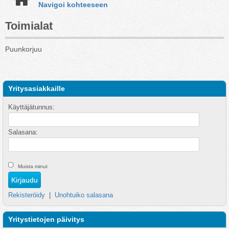
Navigoi kohteeseen
Toimialat
Puunkorjuu
Yritysasiakkaille
Käyttäjätunnus:
Salasana:
Muista minut
Rekisteröidy
|
Unohtuiko salasana
Yritystietojen päivitys