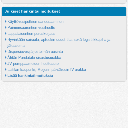
Julkiset hankintailmoitukset
Käyttövesiputkien saneeraaminen
Paimensaarentien vesihuolto
Lappalaisentien peruskorjaus
Hyvinkään sairaala, apteekin uudet tilat sekä logistiikkapiha ja 
jäteasema
Dispersiovesijärjestelmän uusinta
Ähtäri Pandatalo sisustusurakka
JV pumppaamoiden huoltoauto
Laitilan kaupunki, Meijerin päiväkodin IV-urakka
Lisää hankintailmoituksia