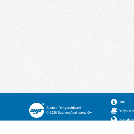
Info
Suomen
Yritysrekisteri
Yritysreki
© 2026 Suomen Avainsanat Oy
Karttahak