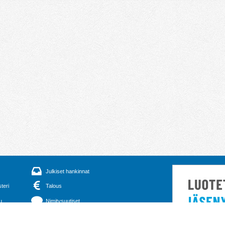
Julkiset hankinnat
steri
Talous
u
Nimitysuutiset