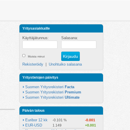
Yritysasiakkaille
Käyttäjätunnus:
Salasana:
Muista minut
Rekisteröidy
|
Unohtuiko salasana
Yritystietojen päivitys
Suomen Yritysrekisteri 
Facta
Suomen Yritysrekisteri 
Premium
Suomen Yritysrekisteri 
Ultimate
Päivän talous
Euribor 12 kk
-0.101 %
-0.001
EUR-USD
1.149
+0.001