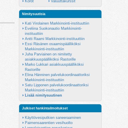
Korot
Valuuttakurssit
Nimitysuutisia
Kati Virolainen Markkinointi-instituuttiin
Eveliina Suokonautio Markkinointi-
instituuttiin
Antti Raami Markkinointi-instituuttiin
Essi Räsänen osaamispäälliköksi 
Markkinointi-instituuttiin
Juha Parviainen on nimitetty 
asiakkuuspäälliköksi Rastorille
Marko Lukkari asiakkuuspäälliköksi 
Rastorille
Elina Hänninen palvelukoordinaattoriksi 
Markkinointi-instituuttiin
Satu Lipponen palvelukoordinaattoriksi 
Markkinointi-instituuttiin
Lisää nimitysuutinen
Julkiset hankintailmoitukset
Käyttövesiputkien saneeraaminen
Paimensaarentien vesihuolto
Lappalaisentien peruskorjaus