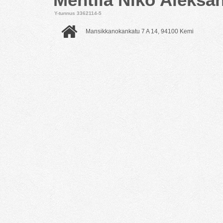
Y-tunnus 3362114-5
Mansikkanokankatu 7 A 14, 94100 Kemi