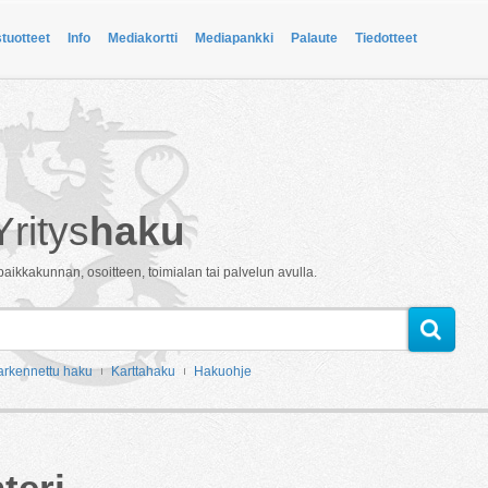
stuotteet
Info
Mediakortti
Mediapankki
Palaute
Tiedotteet
Yritys
haku
paikkakunnan, osoitteen, toimialan tai palvelun avulla.
arkennettu haku
Karttahaku
Hakuohje
teri