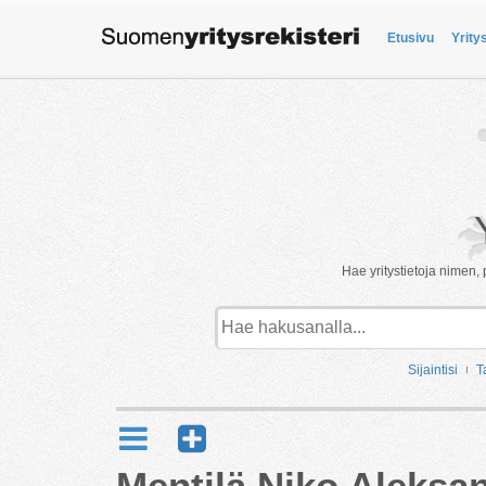
Etusivu
Yrity
Hae yritystietoja nimen, 
Sijaintisi
T
Mentilä Niko Aleksan