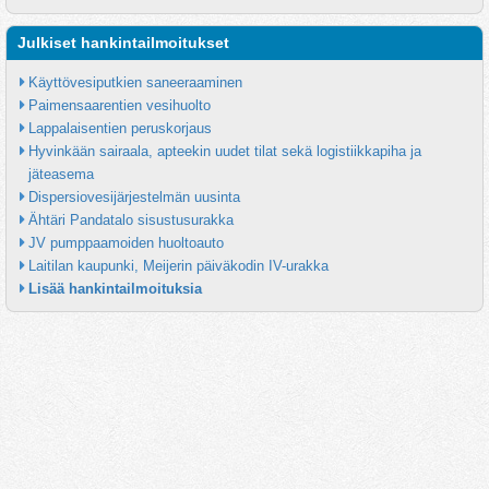
Julkiset hankintailmoitukset
Käyttövesiputkien saneeraaminen
Paimensaarentien vesihuolto
Lappalaisentien peruskorjaus
Hyvinkään sairaala, apteekin uudet tilat sekä logistiikkapiha ja 
jäteasema
Dispersiovesijärjestelmän uusinta
Ähtäri Pandatalo sisustusurakka
JV pumppaamoiden huoltoauto
Laitilan kaupunki, Meijerin päiväkodin IV-urakka
Lisää hankintailmoituksia