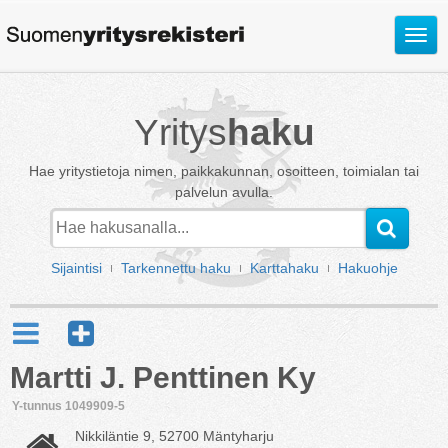
Avaa
valik
Yritys
haku
Hae yritystietoja nimen, paikkakunnan, osoitteen, toimialan tai
palvelun avulla.
Sijaintisi
Tarkennettu haku
Karttahaku
Hakuohje
Martti J. Penttinen Ky
Y-tunnus 1049909-5
Nikkiläntie 9, 52700 Mäntyharju