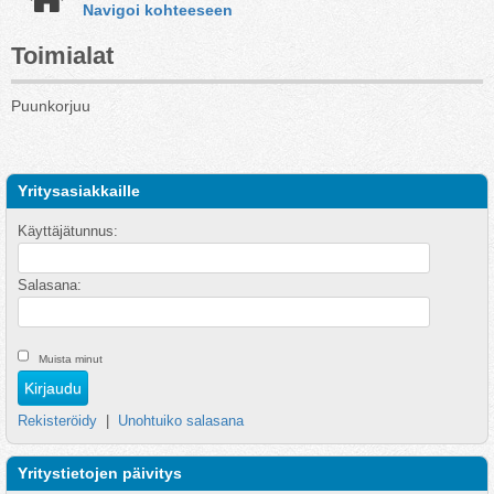
Navigoi kohteeseen
Toimialat
Puunkorjuu
Yritysasiakkaille
Käyttäjätunnus:
Salasana:
Muista minut
Rekisteröidy
|
Unohtuiko salasana
Yritystietojen päivitys