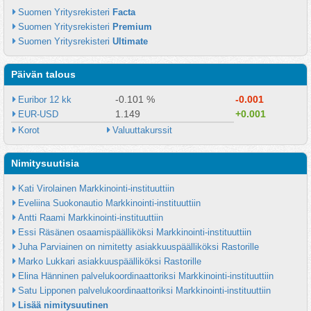
Suomen Yritysrekisteri 
Facta
Suomen Yritysrekisteri 
Premium
Suomen Yritysrekisteri 
Ultimate
Päivän talous
-0.101 %
-0.001
Euribor 12 kk
1.149
+0.001
EUR-USD
Korot
Valuuttakurssit
Nimitysuutisia
Kati Virolainen Markkinointi-instituuttiin
Eveliina Suokonautio Markkinointi-instituuttiin
Antti Raami Markkinointi-instituuttiin
Essi Räsänen osaamispäälliköksi Markkinointi-instituuttiin
Juha Parviainen on nimitetty asiakkuuspäälliköksi Rastorille
Marko Lukkari asiakkuuspäälliköksi Rastorille
Elina Hänninen palvelukoordinaattoriksi Markkinointi-instituuttiin
Satu Lipponen palvelukoordinaattoriksi Markkinointi-instituuttiin
Lisää nimitysuutinen