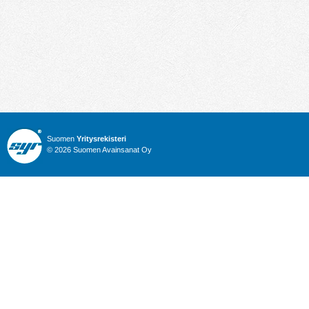
Suomen
Yritysrekisteri
© 2026 Suomen Avainsanat Oy
Info
Julkiset hankinnat
Yritysrekisteri
Talous
Karttahaku
Nimitysuutiset