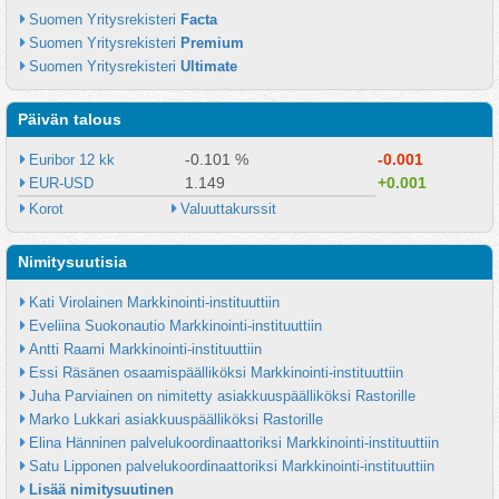
Suomen Yritysrekisteri 
Facta
Suomen Yritysrekisteri 
Premium
Suomen Yritysrekisteri 
Ultimate
Päivän talous
-0.101 %
-0.001
Euribor 12 kk
1.149
+0.001
EUR-USD
Korot
Valuuttakurssit
Nimitysuutisia
Kati Virolainen Markkinointi-instituuttiin
Eveliina Suokonautio Markkinointi-instituuttiin
Antti Raami Markkinointi-instituuttiin
Essi Räsänen osaamispäälliköksi Markkinointi-instituuttiin
Juha Parviainen on nimitetty asiakkuuspäälliköksi Rastorille
Marko Lukkari asiakkuuspäälliköksi Rastorille
Elina Hänninen palvelukoordinaattoriksi Markkinointi-instituuttiin
Satu Lipponen palvelukoordinaattoriksi Markkinointi-instituuttiin
Lisää nimitysuutinen