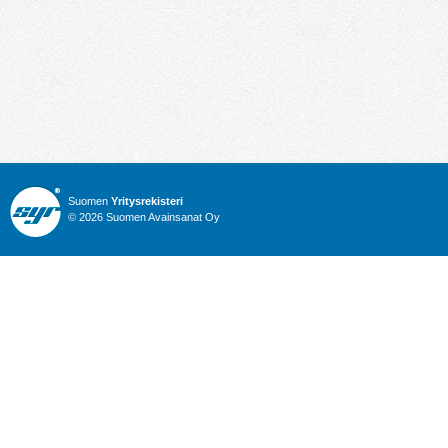
Suomen
Yritysrekisteri
© 2026 Suomen Avainsanat Oy
Info
Julkiset hankinnat
Yritysrekisteri
Talous
Karttahaku
Nimitysuutiset