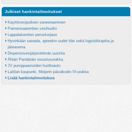
Julkiset hankintailmoitukset
Käyttövesiputkien saneeraaminen
Paimensaarentien vesihuolto
Lappalaisentien peruskorjaus
Hyvinkään sairaala, apteekin uudet tilat sekä logistiikkapiha ja 
jäteasema
Dispersiovesijärjestelmän uusinta
Ähtäri Pandatalo sisustusurakka
JV pumppaamoiden huoltoauto
Laitilan kaupunki, Meijerin päiväkodin IV-urakka
Lisää hankintailmoituksia