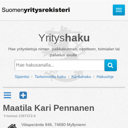
Avaa
valik
Yritys
haku
Hae yritystietoja nimen, paikkakunnan, osoitteen, toimialan tai
palvelun avulla.
Sijaintisi
Tarkennettu haku
Karttahaku
Hakuohje
Maatila Kari Pennanen
Y-tunnus 1587472-0
Viitaperäntie 846, 74680 Myllyniemi