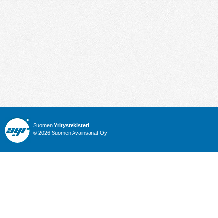
Suomen
Yritysrekisteri
© 2026 Suomen Avainsanat Oy
Info
Julkiset hankinnat
Yritysrekisteri
Talous
Karttahaku
Nimitysuutiset