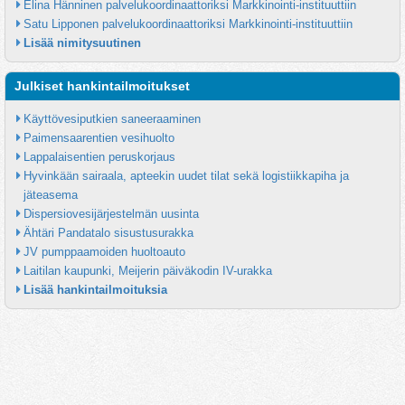
Elina Hänninen palvelukoordinaattoriksi Markkinointi-instituuttiin
Satu Lipponen palvelukoordinaattoriksi Markkinointi-instituuttiin
Lisää nimitysuutinen
Julkiset hankintailmoitukset
Käyttövesiputkien saneeraaminen
Paimensaarentien vesihuolto
Lappalaisentien peruskorjaus
Hyvinkään sairaala, apteekin uudet tilat sekä logistiikkapiha ja 
jäteasema
Dispersiovesijärjestelmän uusinta
Ähtäri Pandatalo sisustusurakka
JV pumppaamoiden huoltoauto
Laitilan kaupunki, Meijerin päiväkodin IV-urakka
Lisää hankintailmoituksia