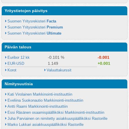
Yritystietojen päivitys
Suomen Yritysrekisteri 
Facta
Suomen Yritysrekisteri 
Premium
Suomen Yritysrekisteri 
Ultimate
Päivän talous
-0.101 %
-0.001
Euribor 12 kk
1.149
+0.001
EUR-USD
Korot
Valuuttakurssit
Nimitysuutisia
Kati Virolainen Markkinointi-instituuttiin
Eveliina Suokonautio Markkinointi-instituuttiin
Antti Raami Markkinointi-instituuttiin
Essi Räsänen osaamispäälliköksi Markkinointi-instituuttiin
Juha Parviainen on nimitetty asiakkuuspäälliköksi Rastorille
Marko Lukkari asiakkuuspäälliköksi Rastorille