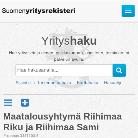
Avaa
valik
Yritys
haku
Hae yritystietoja nimen, paikkakunnan, osoitteen, toimialan tai
palvelun avulla.
Sijaintisi
Tarkennettu haku
Karttahaku
Hakuohje
Maatalousyhtymä Riihimaa
Riku ja Riihimaa Sami
Y-tunnus 3337103-5