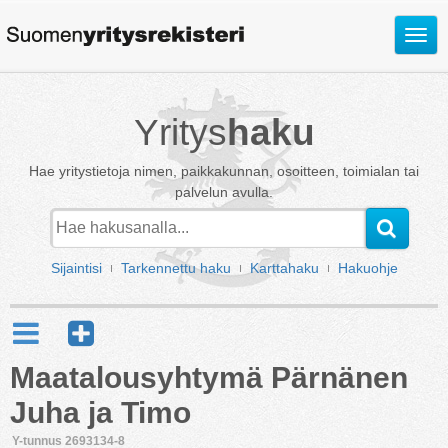
Avaa
valik
Yritys
haku
Hae yritystietoja nimen, paikkakunnan, osoitteen, toimialan tai
palvelun avulla.
Sijaintisi
Tarkennettu haku
Karttahaku
Hakuohje
Maatalousyhtymä Pärnänen
Juha ja Timo
Y-tunnus 2693134-8