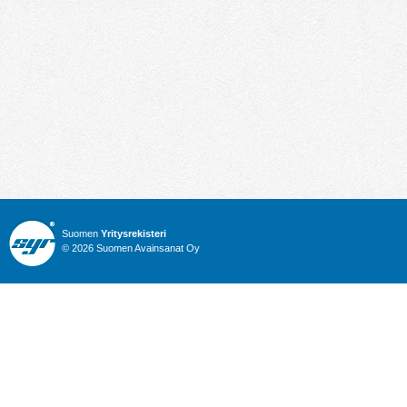
Suomen
Yritysrekisteri
© 2026 Suomen Avainsanat Oy
Info
Julkiset hankinnat
Yritysrekisteri
Talous
Karttahaku
Nimitysuutiset