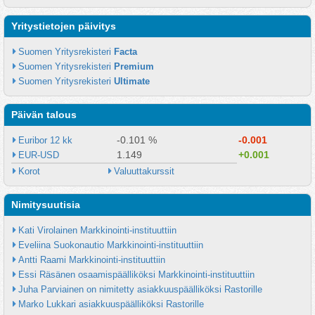
Yritystietojen päivitys
Suomen Yritysrekisteri 
Facta
Suomen Yritysrekisteri 
Premium
Suomen Yritysrekisteri 
Ultimate
Päivän talous
-0.101 %
-0.001
Euribor 12 kk
1.149
+0.001
EUR-USD
Korot
Valuuttakurssit
Nimitysuutisia
Kati Virolainen Markkinointi-instituuttiin
Eveliina Suokonautio Markkinointi-instituuttiin
Antti Raami Markkinointi-instituuttiin
Essi Räsänen osaamispäälliköksi Markkinointi-instituuttiin
Juha Parviainen on nimitetty asiakkuuspäälliköksi Rastorille
Marko Lukkari asiakkuuspäälliköksi Rastorille