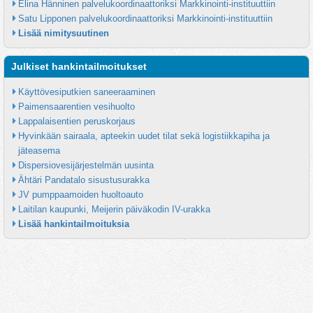
Elina Hänninen palvelukoordinaattoriksi Markkinointi-instituuttiin
Satu Lipponen palvelukoordinaattoriksi Markkinointi-instituuttiin
Lisää nimitysuutinen
Julkiset hankintailmoitukset
Käyttövesiputkien saneeraaminen
Paimensaarentien vesihuolto
Lappalaisentien peruskorjaus
Hyvinkään sairaala, apteekin uudet tilat sekä logistiikkapiha ja 
jäteasema
Dispersiovesijärjestelmän uusinta
Ähtäri Pandatalo sisustusurakka
JV pumppaamoiden huoltoauto
Laitilan kaupunki, Meijerin päiväkodin IV-urakka
Lisää hankintailmoituksia