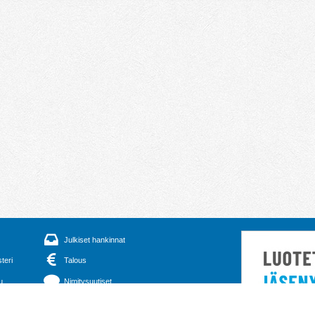
Julkiset hankinnat
steri
Talous
u
Nimitysuutiset