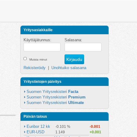
Yritysasiakkaille
Käyttäjätunnus:
Salasana:
Muista minut
Rekisteröidy
|
Unohtuiko salasana
Yritystietojen päivitys
Suomen Yritysrekisteri 
Facta
Suomen Yritysrekisteri 
Premium
Suomen Yritysrekisteri 
Ultimate
Päivän talous
Euribor 12 kk
-0.101 %
-0.001
EUR-USD
1.149
+0.001