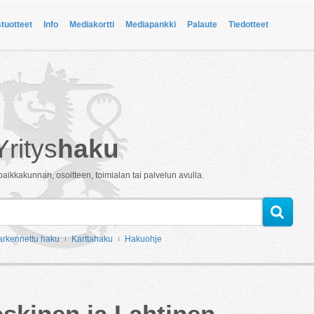
stuotteet
Info
Mediakortti
Mediapankki
Palaute
Tiedotteet
Yritys
haku
paikkakunnan, osoitteen, toimialan tai palvelun avulla.
arkennettu haku
Karttahaku
Hakuohje
skinen ja Lahtinen