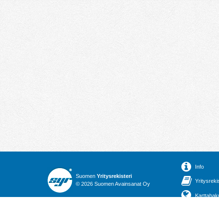
Info
Suomen
Yritysrekisteri
Yritysreki
© 2026 Suomen Avainsanat Oy
Karttahak