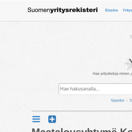
Etusivu
Yrity
Hae yritystietoja nimen, 
Sijaintisi
T
Maatalousyhtymä Ko