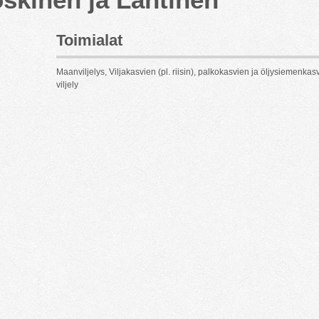
Toimialat
Maanviljelys, Viljakasvien (pl. riisin), palkokasvien ja öljysiemenkas
viljely