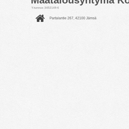
Y-tunnus 3452149-6
Partalantie 267, 42100 Jämsä