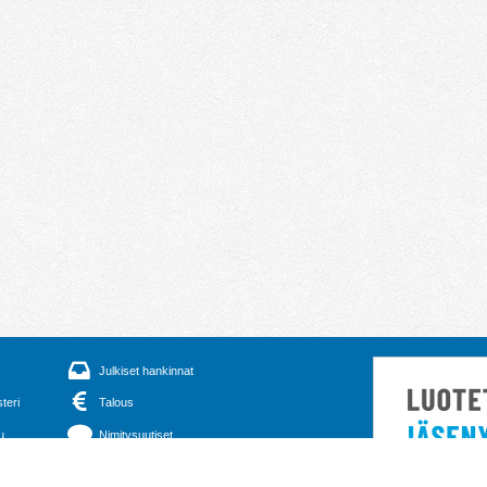
Julkiset hankinnat
steri
Talous
u
Nimitysuutiset