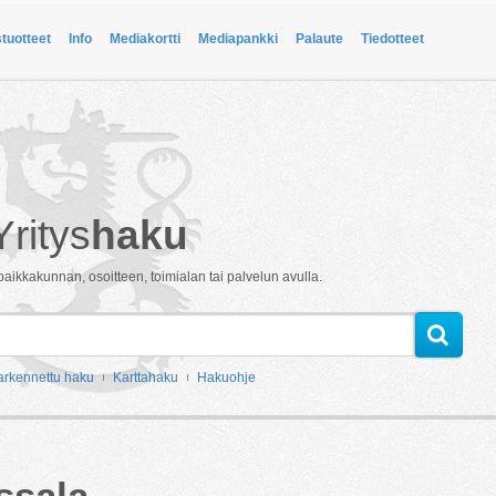
stuotteet
Info
Mediakortti
Mediapankki
Palaute
Tiedotteet
Yritys
haku
paikkakunnan, osoitteen, toimialan tai palvelun avulla.
arkennettu haku
Karttahaku
Hakuohje
ssala