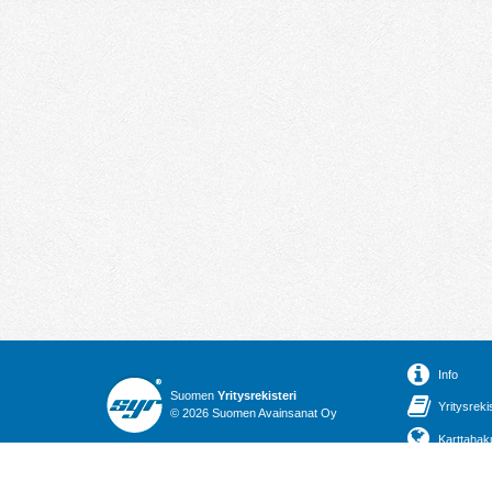
Info
Suomen
Yritysrekisteri
Yritysreki
© 2026 Suomen Avainsanat Oy
Karttahak