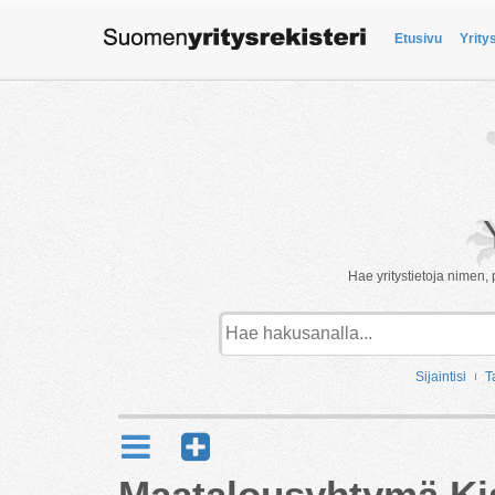
Etusivu
Yrity
Hae yritystietoja nimen, 
Sijaintisi
T
Maatalousyhtymä Ki