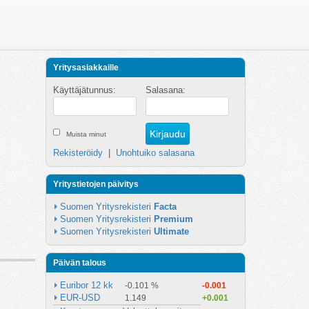
Yritysasiakkaille
Käyttäjätunnus:
Salasana:
Muista minut
Rekisteröidy
|
Unohtuiko salasana
Yritystietojen päivitys
Suomen Yritysrekisteri 
Facta
Suomen Yritysrekisteri 
Premium
Suomen Yritysrekisteri 
Ultimate
Päivän talous
Euribor 12 kk
-0.101 %
-0.001
EUR-USD
1.149
+0.001