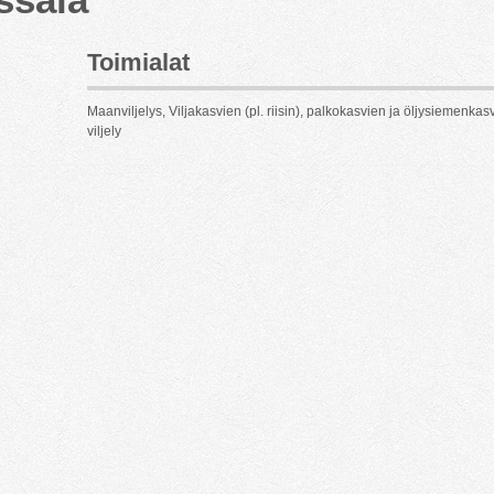
Toimialat
Maanviljelys, Viljakasvien (pl. riisin), palkokasvien ja öljysiemenkas
viljely