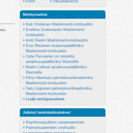
Korot
Valuuttakurssit
Nimitysuutisia
Kati Virolainen Markkinointi-instituuttiin
Eveliina Suokonautio Markkinointi-
vien
instituuttiin
Antti Raami Markkinointi-instituuttiin
Essi Räsänen osaamispäälliköksi 
Markkinointi-instituuttiin
Juha Parviainen on nimitetty 
asiakkuuspäälliköksi Rastorille
Marko Lukkari asiakkuuspäälliköksi 
Rastorille
Elina Hänninen palvelukoordinaattoriksi 
Markkinointi-instituuttiin
Satu Lipponen palvelukoordinaattoriksi 
Markkinointi-instituuttiin
Lisää nimitysuutinen
Julkiset hankintailmoitukset
Käyttövesiputkien saneeraaminen
Paimensaarentien vesihuolto
Lappalaisentien peruskorjaus