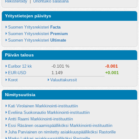
Rekisteröidy
|
Unohtuiko salasana
Yritystietojen päivitys
Suomen Yritysrekisteri 
Facta
Suomen Yritysrekisteri 
Premium
Suomen Yritysrekisteri 
Ultimate
Päivän talous
-0.101 %
-0.001
Euribor 12 kk
1.149
+0.001
EUR-USD
Korot
Valuuttakurssit
Nimitysuutisia
Kati Virolainen Markkinointi-instituuttiin
Eveliina Suokonautio Markkinointi-instituuttiin
Antti Raami Markkinointi-instituuttiin
Essi Räsänen osaamispäälliköksi Markkinointi-instituuttiin
Juha Parviainen on nimitetty asiakkuuspäälliköksi Rastorille
Marko Lukkari asiakkuuspäälliköksi Rastorille