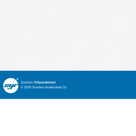
Suomen
Yritysrekisteri
© 2026 Suomen Avainsanat Oy
Info
Julkiset hankinnat
Yritysrekisteri
Talous
Karttahaku
Nimitysuutiset