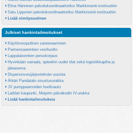
Elina Hänninen palvelukoordinaattoriksi Markkinointi-instituuttiin
Satu Lipponen palvelukoordinaattoriksi Markkinointi-instituuttiin
Lisää nimitysuutinen
Julkiset hankintailmoitukset
Käyttövesiputkien saneeraaminen
Paimensaarentien vesihuolto
Lappalaisentien peruskorjaus
Hyvinkään sairaala, apteekin uudet tilat sekä logistiikkapiha ja 
jäteasema
Dispersiovesijärjestelmän uusinta
Ähtäri Pandatalo sisustusurakka
JV pumppaamoiden huoltoauto
Laitilan kaupunki, Meijerin päiväkodin IV-urakka
Lisää hankintailmoituksia