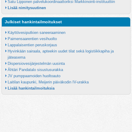
Satu Lipponen palvelukoordinaattoriksi Markkinointi-instituuttiin
Lisää nimitysuutinen
Julkiset hankintailmoitukset
Käyttövesiputkien saneeraaminen
Paimensaarentien vesihuolto
Lappalaisentien peruskorjaus
Hyvinkään sairaala, apteekin uudet tilat sekä logistiikkapiha ja 
jäteasema
Dispersiovesijärjestelmän uusinta
Ähtäri Pandatalo sisustusurakka
JV pumppaamoiden huoltoauto
Laitilan kaupunki, Meijerin päiväkodin IV-urakka
Lisää hankintailmoituksia