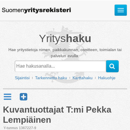
Avaa
valik
Yritys
haku
Hae yritystietoja nimen, paikkakunnan, osoitteen, toimialan tai
palvelun avulla.
Sijaintisi
Tarkennettu haku
Karttahaku
Hakuohje
Kuvantuottajat T:mi Pekka
Lempiäinen
Y-tunnus 1367227-9