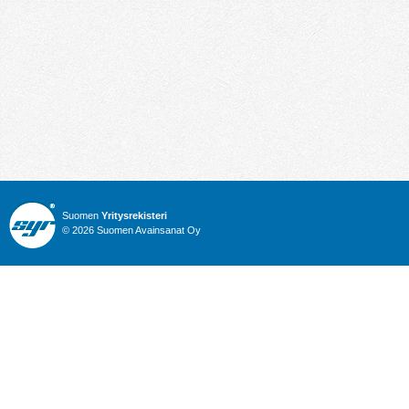
Suomen
Yritysrekisteri
© 2026 Suomen Avainsanat Oy
Info
Julkiset hankinnat
Yritysrekisteri
Talous
Karttahaku
Nimitysuutiset