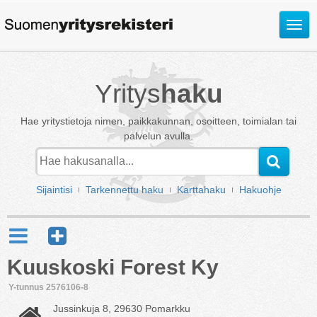
Avaa
valik
Yritys
haku
Hae yritystietoja nimen, paikkakunnan, osoitteen, toimialan tai
palvelun avulla.
Sijaintisi
Tarkennettu haku
Karttahaku
Hakuohje
Kuuskoski Forest Ky
Y-tunnus 2576106-8
Jussinkuja 8, 29630 Pomarkku