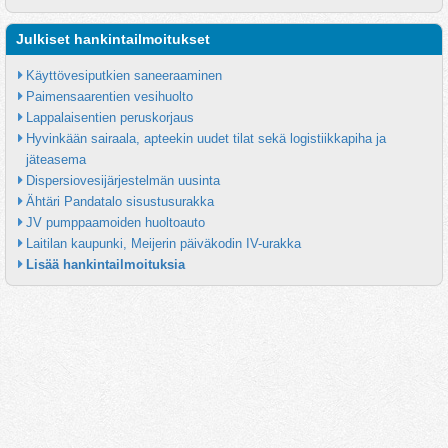
Julkiset hankintailmoitukset
Käyttövesiputkien saneeraaminen
Paimensaarentien vesihuolto
Lappalaisentien peruskorjaus
Hyvinkään sairaala, apteekin uudet tilat sekä logistiikkapiha ja 
jäteasema
Dispersiovesijärjestelmän uusinta
Ähtäri Pandatalo sisustusurakka
JV pumppaamoiden huoltoauto
Laitilan kaupunki, Meijerin päiväkodin IV-urakka
Lisää hankintailmoituksia