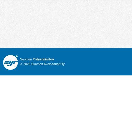
Suomen
Yritysrekisteri
© 2026 Suomen Avainsanat Oy
Info
Julkiset hankinnat
Yritysrekisteri
Talous
Karttahaku
Nimitysuutiset