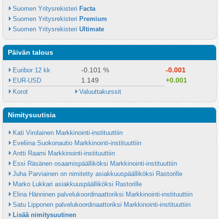
Suomen Yritysrekisteri 
Facta
Suomen Yritysrekisteri 
Premium
Suomen Yritysrekisteri 
Ultimate
Päivän talous
-0.101 %
-0.001
Euribor 12 kk
1.149
+0.001
EUR-USD
Korot
Valuuttakurssit
Nimitysuutisia
Kati Virolainen Markkinointi-instituuttiin
Eveliina Suokonautio Markkinointi-instituuttiin
Antti Raami Markkinointi-instituuttiin
Essi Räsänen osaamispäälliköksi Markkinointi-instituuttiin
Juha Parviainen on nimitetty asiakkuuspäälliköksi Rastorille
Marko Lukkari asiakkuuspäälliköksi Rastorille
Elina Hänninen palvelukoordinaattoriksi Markkinointi-instituuttiin
Satu Lipponen palvelukoordinaattoriksi Markkinointi-instituuttiin
Lisää nimitysuutinen