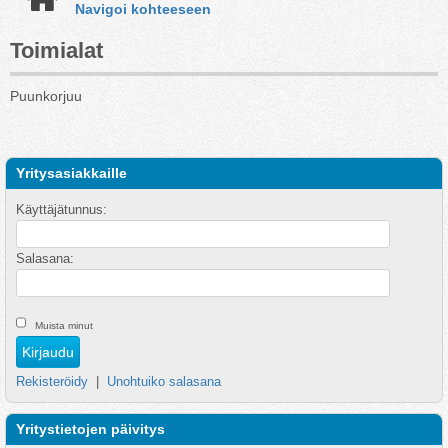
Navigoi kohteeseen
Toimialat
Puunkorjuu
Yritysasiakkaille
Käyttäjätunnus:
Salasana:
Muista minut
Rekisteröidy
|
Unohtuiko salasana
Yritystietojen päivitys