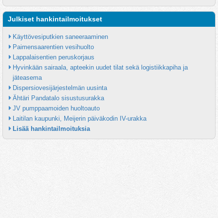
Julkiset hankintailmoitukset
Käyttövesiputkien saneeraaminen
Paimensaarentien vesihuolto
Lappalaisentien peruskorjaus
Hyvinkään sairaala, apteekin uudet tilat sekä logistiikkapiha ja 
jäteasema
Dispersiovesijärjestelmän uusinta
Ähtäri Pandatalo sisustusurakka
JV pumppaamoiden huoltoauto
Laitilan kaupunki, Meijerin päiväkodin IV-urakka
Lisää hankintailmoituksia