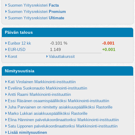
Suomen Yritysrekisteri 
Facta
Suomen Yritysrekisteri 
Premium
Suomen Yritysrekisteri 
Ultimate
Päivän talous
-0.101 %
-0.001
Euribor 12 kk
1.149
+0.001
EUR-USD
Korot
Valuuttakurssit
Nimitysuutisia
Kati Virolainen Markkinointi-instituuttiin
Eveliina Suokonautio Markkinointi-instituuttiin
Antti Raami Markkinointi-instituuttiin
Essi Räsänen osaamispäälliköksi Markkinointi-instituuttiin
Juha Parviainen on nimitetty asiakkuuspäälliköksi Rastorille
Marko Lukkari asiakkuuspäälliköksi Rastorille
Elina Hänninen palvelukoordinaattoriksi Markkinointi-instituuttiin
Satu Lipponen palvelukoordinaattoriksi Markkinointi-instituuttiin
Lisää nimitysuutinen