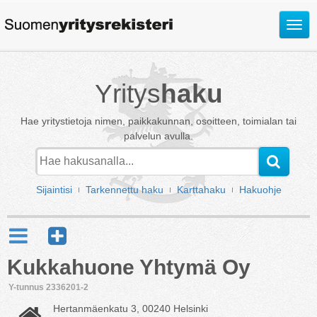
Avaa
valik
Yritys
haku
Hae yritystietoja nimen, paikkakunnan, osoitteen, toimialan tai
palvelun avulla.
Sijaintisi
Tarkennettu haku
Karttahaku
Hakuohje
Kukkahuone Yhtymä Oy
Y-tunnus 2336201-2
Hertanmäenkatu 3, 00240 Helsinki