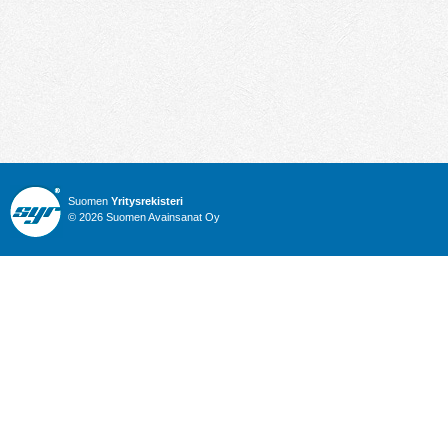
Suomen
Yritysrekisteri
© 2026 Suomen Avainsanat Oy
Info
Julkiset hankinnat
Yritysrekisteri
Talous
Karttahaku
Nimitysuutiset