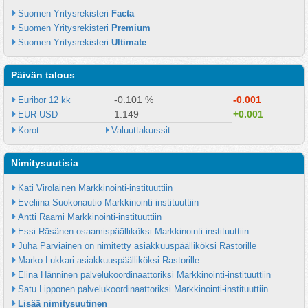
Suomen Yritysrekisteri 
Facta
Suomen Yritysrekisteri 
Premium
Suomen Yritysrekisteri 
Ultimate
Päivän talous
-0.101 %
-0.001
Euribor 12 kk
1.149
+0.001
EUR-USD
Korot
Valuuttakurssit
Nimitysuutisia
Kati Virolainen Markkinointi-instituuttiin
Eveliina Suokonautio Markkinointi-instituuttiin
Antti Raami Markkinointi-instituuttiin
Essi Räsänen osaamispäälliköksi Markkinointi-instituuttiin
Juha Parviainen on nimitetty asiakkuuspäälliköksi Rastorille
Marko Lukkari asiakkuuspäälliköksi Rastorille
Elina Hänninen palvelukoordinaattoriksi Markkinointi-instituuttiin
Satu Lipponen palvelukoordinaattoriksi Markkinointi-instituuttiin
Lisää nimitysuutinen