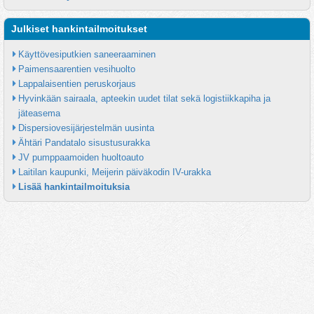
Julkiset hankintailmoitukset
Käyttövesiputkien saneeraaminen
Paimensaarentien vesihuolto
Lappalaisentien peruskorjaus
Hyvinkään sairaala, apteekin uudet tilat sekä logistiikkapiha ja 
jäteasema
Dispersiovesijärjestelmän uusinta
Ähtäri Pandatalo sisustusurakka
JV pumppaamoiden huoltoauto
Laitilan kaupunki, Meijerin päiväkodin IV-urakka
Lisää hankintailmoituksia