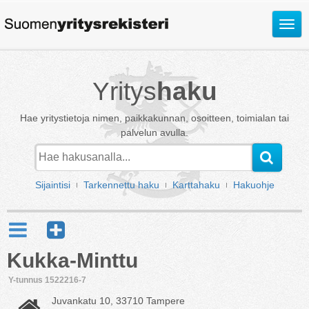
Avaa
valik
Yritys
haku
Hae yritystietoja nimen, paikkakunnan, osoitteen, toimialan tai
palvelun avulla.
Sijaintisi
Tarkennettu haku
Karttahaku
Hakuohje
Kukka-Minttu
Y-tunnus 1522216-7
Juvankatu 10, 33710 Tampere