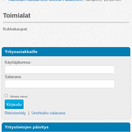
Toimialat
Kukkakaupat
Yritysasiakkaille
Käyttäjätunnus:
Salasana:
Muista minut
Rekisteröidy
|
Unohtuiko salasana
Yritystietojen päivitys