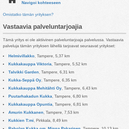
Navigoi kohteeseen
Omistatko tämän yrityksen?
Vastaavia palveluntarjoajia
Tämä yritys ei ole aktiivinen palveluntarjoaja palvelussa. Vastaavia
palveluja tämän yrityksen lähellä tarjoavat seuraavat yritykset:
Helmivillakko
, Tampere, 5,37 km
Kukkakauppa Viktoria
, Tampere, 5,52 km
Talvikki Garden
, Tampere, 6,31 km
Kukka-Seppä Oy
, Tampere, 6,35 km
Kukkakauppa Mehitähti Oy
, Tampere, 6,43 km
Puutarhakadun Kukka
, Tampere, 6,80 km
Kukkakauppa Opuntia
, Tampere, 6,81 km
Amurin Kukkanen
, Tampere, 7,53 km
Kukkien T:mi
, Pirkkala, 8,49 km
Raholan Kukka om. Minna Pakarinen
, Tampere, 10,13 km