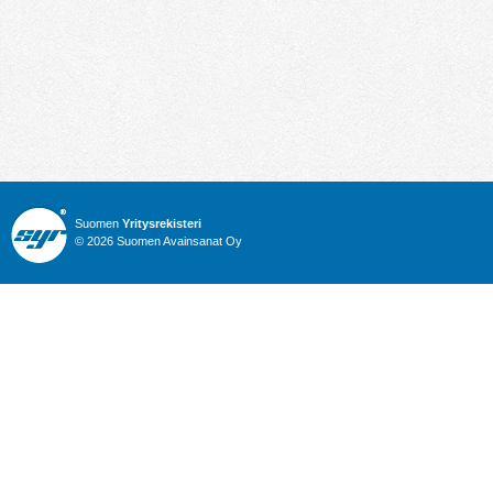
Suomen
Yritysrekisteri
© 2026 Suomen Avainsanat Oy
Info
Julkiset hankinnat
Yritysrekisteri
Talous
Karttahaku
Nimitysuutiset