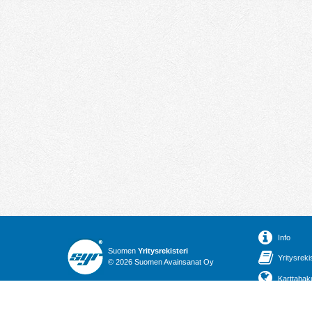
Info
Suomen
Yritysrekisteri
Yritysreki
© 2026 Suomen Avainsanat Oy
Karttahak