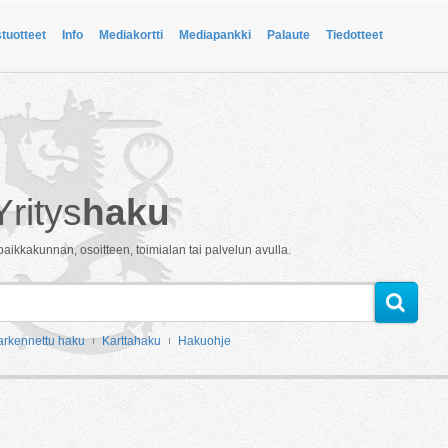
stuotteet
Info
Mediakortti
Mediapankki
Palaute
Tiedotteet
Yritys
haku
paikkakunnan, osoitteen, toimialan tai palvelun avulla.
arkennettu haku
Karttahaku
Hakuohje