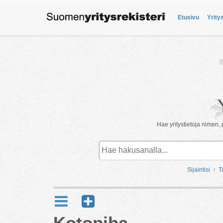
Etusivu
Yrity
Hae yritystietoja nimen, 
Sijaintisi
T
Kotopiha