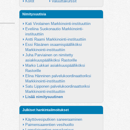
Korot
Valuuttakurssit
Nimitysuutisia
Kati Virolainen Markkinointi-instituuttiin
Eveliina Suokonautio Markkinointi-
instituuttiin
Antti Raami Markkinointi-instituuttiin
Essi Räsänen osaamispäälliköksi 
Markkinointi-instituuttiin
Juha Parviainen on nimitetty 
asiakkuuspäälliköksi Rastorille
Marko Lukkari asiakkuuspäälliköksi 
Rastorille
Elina Hänninen palvelukoordinaattoriksi 
Markkinointi-instituuttiin
Satu Lipponen palvelukoordinaattoriksi 
Markkinointi-instituuttiin
Lisää nimitysuutinen
Julkiset hankintailmoitukset
Käyttövesiputkien saneeraaminen
Paimensaarentien vesihuolto
Lappalaisentien peruskorjaus