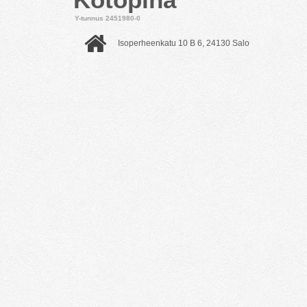
Y-tunnus 2451980-0
Isoperheenkatu 10 B 6, 24130 Salo