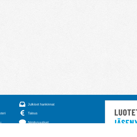
Julkiset hankinnat
steri
Talous
u
Nimitysuutiset