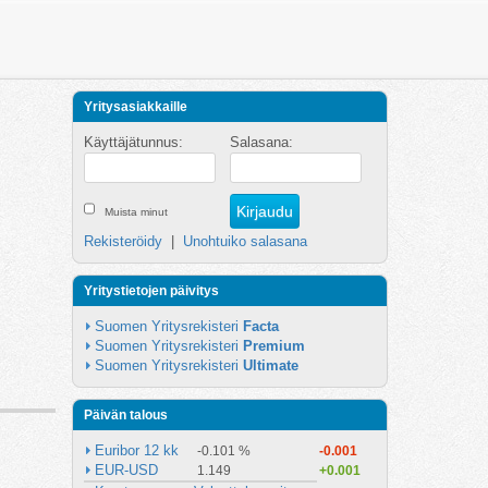
Yritysasiakkaille
Käyttäjätunnus:
Salasana:
Muista minut
Rekisteröidy
|
Unohtuiko salasana
Yritystietojen päivitys
Suomen Yritysrekisteri 
Facta
Suomen Yritysrekisteri 
Premium
Suomen Yritysrekisteri 
Ultimate
Päivän talous
Euribor 12 kk
-0.101 %
-0.001
EUR-USD
1.149
+0.001