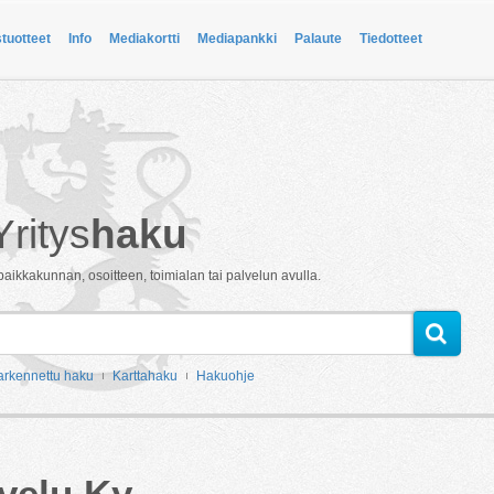
stuotteet
Info
Mediakortti
Mediapankki
Palaute
Tiedotteet
Yritys
haku
paikkakunnan, osoitteen, toimialan tai palvelun avulla.
arkennettu haku
Karttahaku
Hakuohje
velu Ky