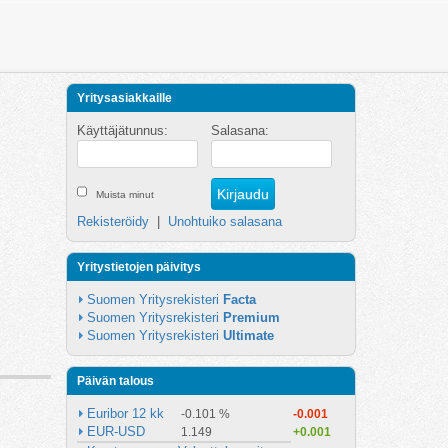
Yritysasiakkaille
Käyttäjätunnus:
Salasana:
Muista minut
Rekisteröidy
|
Unohtuiko salasana
Yritystietojen päivitys
Suomen Yritysrekisteri 
Facta
Suomen Yritysrekisteri 
Premium
Suomen Yritysrekisteri 
Ultimate
Päivän talous
Euribor 12 kk
-0.101 %
-0.001
EUR-USD
1.149
+0.001