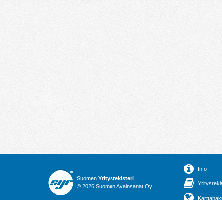
Info
Suomen
Yritysrekisteri
Yritysreki
© 2026 Suomen Avainsanat Oy
Karttahak