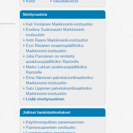
Korot
Valuuttakurssit
Nimitysuutisia
Kati Virolainen Markkinointi-instituuttiin
Eveliina Suokonautio Markkinointi-
instituuttiin
Antti Raami Markkinointi-instituuttiin
Essi Räsänen osaamispäälliköksi 
Markkinointi-instituuttiin
Juha Parviainen on nimitetty 
asiakkuuspäälliköksi Rastorille
Marko Lukkari asiakkuuspäälliköksi 
Rastorille
Elina Hänninen palvelukoordinaattoriksi 
Markkinointi-instituuttiin
Satu Lipponen palvelukoordinaattoriksi 
Markkinointi-instituuttiin
Lisää nimitysuutinen
Julkiset hankintailmoitukset
Käyttövesiputkien saneeraaminen
Paimensaarentien vesihuolto
Lappalaisentien peruskorjaus