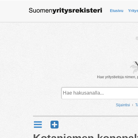
Etusivu
Yrity
Hae yritystietoja nimen, 
Sijaintisi
T
Kotaniemen konepal