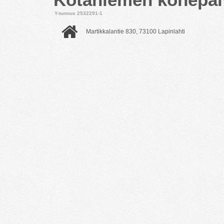
Y-tunnus 2532291-1
Martikkalantie 830, 73100 Lapinlahti