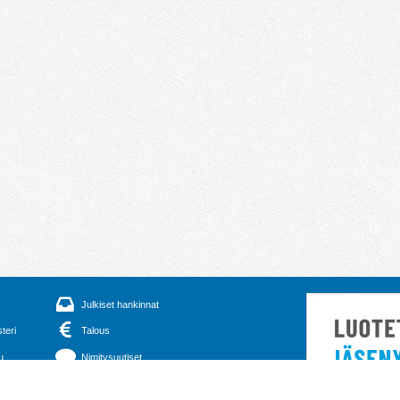
Julkiset hankinnat
steri
Talous
u
Nimitysuutiset