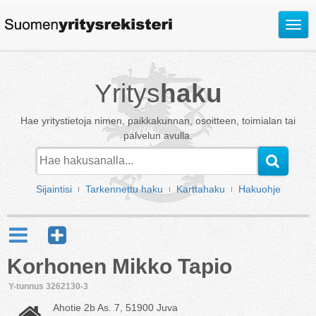
Avaa
valik
Yritys
haku
Hae yritystietoja nimen, paikkakunnan, osoitteen, toimialan tai
palvelun avulla.
Sijaintisi
Tarkennettu haku
Karttahaku
Hakuohje
Korhonen Mikko Tapio
Y-tunnus 3262130-3
Ahotie 2b As. 7, 51900 Juva