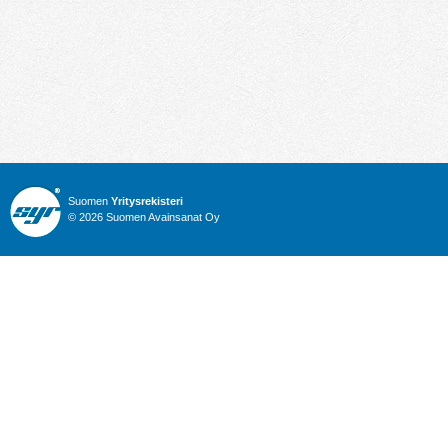
Suomen
Yritysrekisteri
© 2026 Suomen Avainsanat Oy
Info
Julkiset hankinnat
Yritysrekisteri
Talous
Karttahaku
Nimitysuutiset