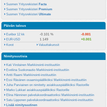
Suomen Yritysrekisteri 
Facta
Suomen Yritysrekisteri 
Premium
Suomen Yritysrekisteri 
Ultimate
Päivän talous
-0.101 %
-0.001
Euribor 12 kk
1.149
+0.001
EUR-USD
Korot
Valuuttakurssit
Nimitysuutisia
Kati Virolainen Markkinointi-instituuttiin
Eveliina Suokonautio Markkinointi-instituuttiin
Antti Raami Markkinointi-instituuttiin
Essi Räsänen osaamispäälliköksi Markkinointi-instituuttiin
Juha Parviainen on nimitetty asiakkuuspäälliköksi Rastorille
Marko Lukkari asiakkuuspäälliköksi Rastorille
Elina Hänninen palvelukoordinaattoriksi Markkinointi-instituuttiin
Satu Lipponen palvelukoordinaattoriksi Markkinointi-instituuttiin
Lisää nimitysuutinen