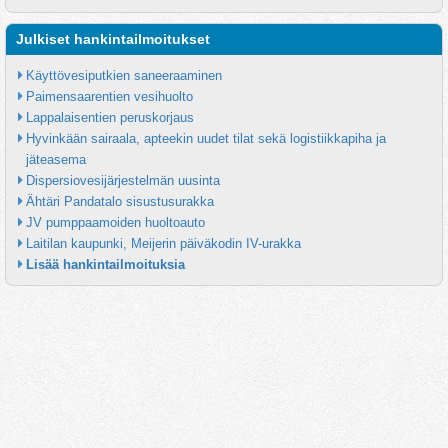
Julkiset hankintailmoitukset
Käyttövesiputkien saneeraaminen
Paimensaarentien vesihuolto
Lappalaisentien peruskorjaus
Hyvinkään sairaala, apteekin uudet tilat sekä logistiikkapiha ja 
jäteasema
Dispersiovesijärjestelmän uusinta
Ähtäri Pandatalo sisustusurakka
JV pumppaamoiden huoltoauto
Laitilan kaupunki, Meijerin päiväkodin IV-urakka
Lisää hankintailmoituksia