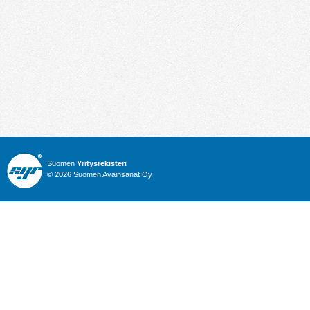
Suomen
Yritysrekisteri
© 2026 Suomen Avainsanat Oy
Info
Julkiset hankinnat
Yritysrekisteri
Talous
Karttahaku
Nimitysuutiset