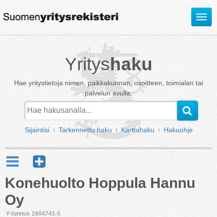
Avaa
valik
Yritys
haku
Hae yritystietoja nimen, paikkakunnan, osoitteen, toimialan tai
palvelun avulla.
Sijaintisi
Tarkennettu haku
Karttahaku
Hakuohje
Konehuolto Hoppula Hannu
Oy
Y-tunnus 1904741-5