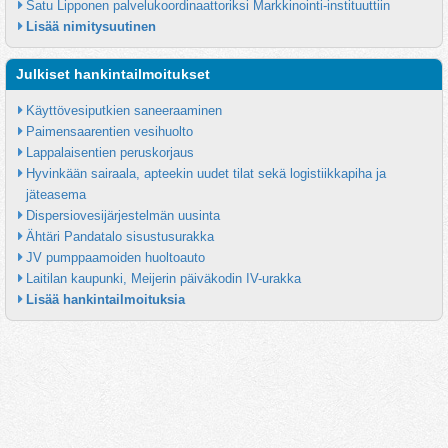
Satu Lipponen palvelukoordinaattoriksi Markkinointi-instituuttiin
Lisää nimitysuutinen
Julkiset hankintailmoitukset
Käyttövesiputkien saneeraaminen
Paimensaarentien vesihuolto
Lappalaisentien peruskorjaus
Hyvinkään sairaala, apteekin uudet tilat sekä logistiikkapiha ja 
jäteasema
Dispersiovesijärjestelmän uusinta
Ähtäri Pandatalo sisustusurakka
JV pumppaamoiden huoltoauto
Laitilan kaupunki, Meijerin päiväkodin IV-urakka
Lisää hankintailmoituksia