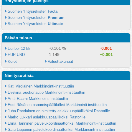
Yritystietojen päivitys
Suomen Yritysrekisteri 
Facta
Suomen Yritysrekisteri 
Premium
Suomen Yritysrekisteri 
Ultimate
Päivän talous
-0.101 %
-0.001
Euribor 12 kk
1.149
+0.001
EUR-USD
Korot
Valuuttakurssit
Nimitysuutisia
Kati Virolainen Markkinointi-instituuttiin
Eveliina Suokonautio Markkinointi-instituuttiin
Antti Raami Markkinointi-instituuttiin
Essi Räsänen osaamispäälliköksi Markkinointi-instituuttiin
Juha Parviainen on nimitetty asiakkuuspäälliköksi Rastorille
Marko Lukkari asiakkuuspäälliköksi Rastorille
Elina Hänninen palvelukoordinaattoriksi Markkinointi-instituuttiin
Satu Lipponen palvelukoordinaattoriksi Markkinointi-instituuttiin