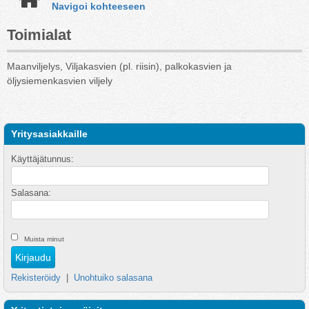
Navigoi kohteeseen
Toimialat
Maanviljelys, Viljakasvien (pl. riisin), palkokasvien ja
öljysiemenkasvien viljely
Yritysasiakkaille
Käyttäjätunnus:
Salasana:
Muista minut
Rekisteröidy
|
Unohtuiko salasana