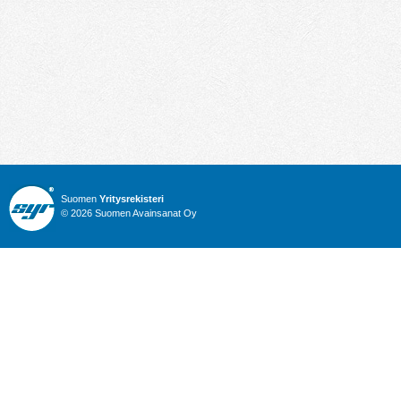
Suomen
Yritysrekisteri
© 2026 Suomen Avainsanat Oy
Info
Julkiset hankinnat
Yritysrekisteri
Talous
Karttahaku
Nimitysuutiset