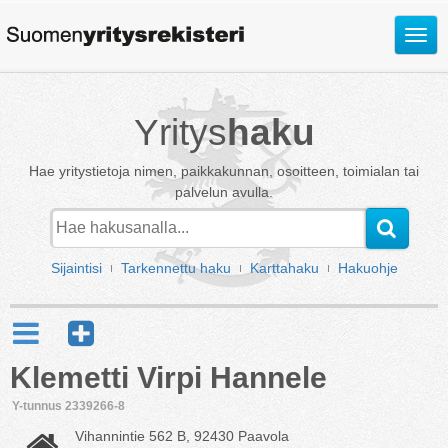
Avaa
valik
Yritys
haku
Hae yritystietoja nimen, paikkakunnan, osoitteen, toimialan tai
palvelun avulla.
Sijaintisi
Tarkennettu haku
Karttahaku
Hakuohje
Klemetti Virpi Hannele
Y-tunnus 2339266-8
Vihannintie 562 B, 92430 Paavola