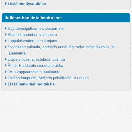
Lisää nimitysuutinen
Julkiset hankintailmoitukset
Käyttövesiputkien saneeraaminen
Paimensaarentien vesihuolto
Lappalaisentien peruskorjaus
Hyvinkään sairaala, apteekin uudet tilat sekä logistiikkapiha ja 
jäteasema
Dispersiovesijärjestelmän uusinta
Ähtäri Pandatalo sisustusurakka
JV pumppaamoiden huoltoauto
Laitilan kaupunki, Meijerin päiväkodin IV-urakka
Lisää hankintailmoituksia