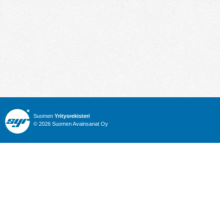
Suomen
Yritysrekisteri
© 2026 Suomen Avainsanat Oy
Info
Julkiset hankinnat
Yritysrekisteri
Talous
Karttahaku
Nimitysuutiset