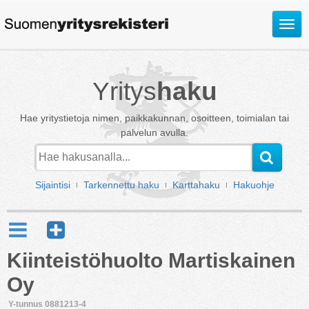
Avaa
valik
Yritys
haku
Hae yritystietoja nimen, paikkakunnan, osoitteen, toimialan tai
palvelun avulla.
Sijaintisi
Tarkennettu haku
Karttahaku
Hakuohje
Kiinteistöhuolto Martiskainen
Oy
Y-tunnus 0881213-4