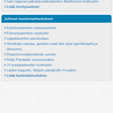
Satu Lipponen palvelukoordinaattoriksi Markkinointi-instituuttiin
Lisää nimitysuutinen
Julkiset hankintailmoitukset
Käyttövesiputkien saneeraaminen
Paimensaarentien vesihuolto
Lappalaisentien peruskorjaus
Hyvinkään sairaala, apteekin uudet tilat sekä logistiikkapiha ja 
jäteasema
Dispersiovesijärjestelmän uusinta
Ähtäri Pandatalo sisustusurakka
JV pumppaamoiden huoltoauto
Laitilan kaupunki, Meijerin päiväkodin IV-urakka
Lisää hankintailmoituksia