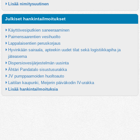
Lisää nimitysuutinen
Julkiset hankintailmoitukset
Käyttövesiputkien saneeraaminen
Paimensaarentien vesihuolto
Lappalaisentien peruskorjaus
Hyvinkään sairaala, apteekin uudet tilat sekä logistiikkapiha ja 
jäteasema
Dispersiovesijärjestelmän uusinta
Ähtäri Pandatalo sisustusurakka
JV pumppaamoiden huoltoauto
Laitilan kaupunki, Meijerin päiväkodin IV-urakka
Lisää hankintailmoituksia