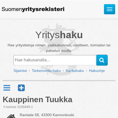
Avaa
valik
Yritys
haku
Hae yritystietoja nimen, paikkakunnan, osoitteen, toimialan tai
palvelun avulla.
Sijaintisi
Tarkennettu haku
Karttahaku
Hakuohje
Kauppinen Tuukka
Y-tunnus 3105849-1
Rantatie 58, 43300 Kannonkoski