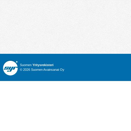
Suomen
Yritysrekisteri
© 2026 Suomen Avainsanat Oy
Info
Julkiset hankinnat
Yritysrekisteri
Talous
Karttahaku
Nimitysuutiset