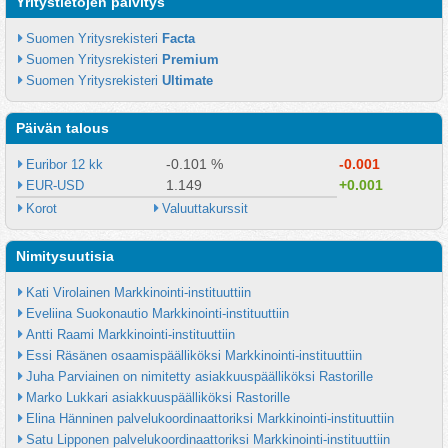
Yritystietojen päivitys
Suomen Yritysrekisteri 
Facta
Suomen Yritysrekisteri 
Premium
Suomen Yritysrekisteri 
Ultimate
Päivän talous
-0.101 %
-0.001
Euribor 12 kk
1.149
+0.001
EUR-USD
Korot
Valuuttakurssit
Nimitysuutisia
Kati Virolainen Markkinointi-instituuttiin
Eveliina Suokonautio Markkinointi-instituuttiin
Antti Raami Markkinointi-instituuttiin
Essi Räsänen osaamispäälliköksi Markkinointi-instituuttiin
Juha Parviainen on nimitetty asiakkuuspäälliköksi Rastorille
Marko Lukkari asiakkuuspäälliköksi Rastorille
Elina Hänninen palvelukoordinaattoriksi Markkinointi-instituuttiin
Satu Lipponen palvelukoordinaattoriksi Markkinointi-instituuttiin