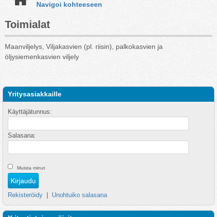
Navigoi kohteeseen
Toimialat
Maanviljelys, Viljakasvien (pl. riisin), palkokasvien ja
öljysiemenkasvien viljely
Yritysasiakkaille
Käyttäjätunnus:
Salasana:
Muista minut
Rekisteröidy
|
Unohtuiko salasana