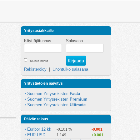
Yritysasiakkaille
Käyttäjätunnus:
Salasana:
Muista minut
Rekisteröidy
|
Unohtuiko salasana
Yritystietojen päivitys
Suomen Yritysrekisteri 
Facta
Suomen Yritysrekisteri 
Premium
Suomen Yritysrekisteri 
Ultimate
Päivän talous
Euribor 12 kk
-0.101 %
-0.001
EUR-USD
1.149
+0.001