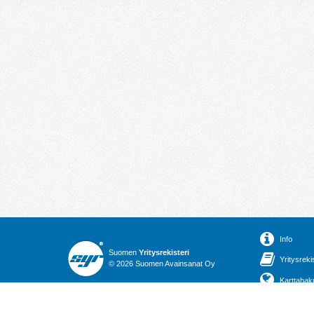
Info
Suomen
Yritysrekisteri
Yritysreki
© 2026 Suomen Avainsanat Oy
Karttahak