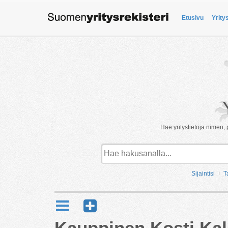
Etusivu
Yrity
Hae yritystietoja nimen, 
Sijaintisi
T
Kauppinen Kosti Kal