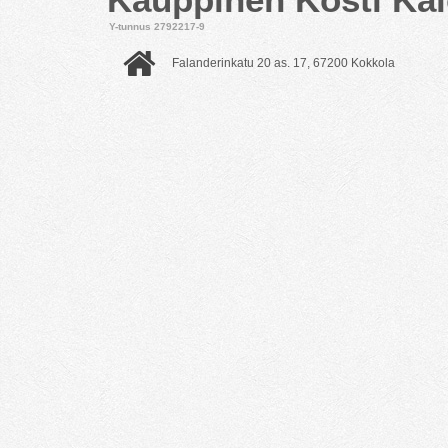
Y-tunnus 2792217-9
Falanderinkatu 20 as. 17, 67200 Kokkola