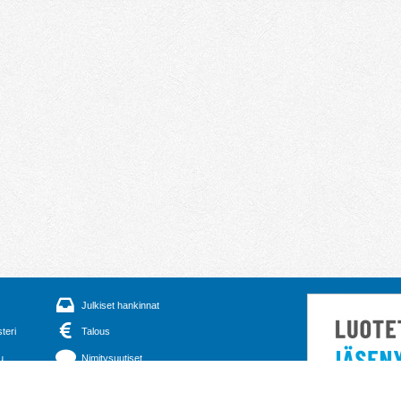
Julkiset hankinnat
steri
Talous
u
Nimitysuutiset