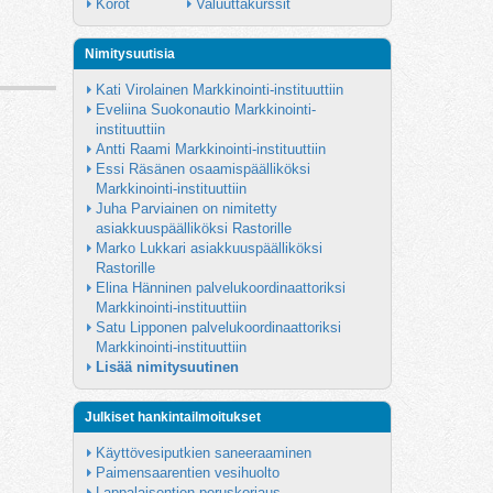
Korot
Valuuttakurssit
Nimitysuutisia
Kati Virolainen Markkinointi-instituuttiin
Eveliina Suokonautio Markkinointi-
instituuttiin
Antti Raami Markkinointi-instituuttiin
Essi Räsänen osaamispäälliköksi 
Markkinointi-instituuttiin
Juha Parviainen on nimitetty 
asiakkuuspäälliköksi Rastorille
Marko Lukkari asiakkuuspäälliköksi 
Rastorille
Elina Hänninen palvelukoordinaattoriksi 
Markkinointi-instituuttiin
Satu Lipponen palvelukoordinaattoriksi 
Markkinointi-instituuttiin
Lisää nimitysuutinen
Julkiset hankintailmoitukset
Käyttövesiputkien saneeraaminen
Paimensaarentien vesihuolto
Lappalaisentien peruskorjaus