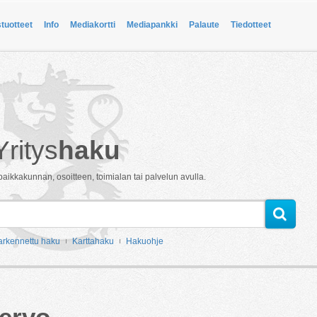
stuotteet
Info
Mediakortti
Mediapankki
Palaute
Tiedotteet
Yritys
haku
paikkakunnan, osoitteen, toimialan tai palvelun avulla.
arkennettu haku
Karttahaku
Hakuohje
ervo