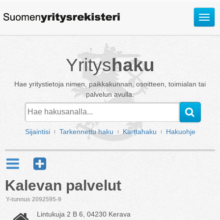
Avaa
valik
Yritys
haku
Hae yritystietoja nimen, paikkakunnan, osoitteen, toimialan tai
palvelun avulla.
Sijaintisi
Tarkennettu haku
Karttahaku
Hakuohje
Kalevan palvelut
Y-tunnus 2092595-9
Lintukuja 2 B 6, 04230 Kerava