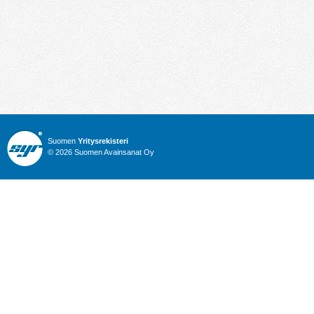
Suomen
Yritysrekisteri
© 2026 Suomen Avainsanat Oy
Info
Julkiset hankinnat
Yritysrekisteri
Talous
Karttahaku
Nimitysuutiset