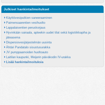
Julkiset hankintailmoitukset
Käyttövesiputkien saneeraaminen
Paimensaarentien vesihuolto
Lappalaisentien peruskorjaus
Hyvinkään sairaala, apteekin uudet tilat sekä logistiikkapiha ja 
jäteasema
Dispersiovesijärjestelmän uusinta
Ähtäri Pandatalo sisustusurakka
JV pumppaamoiden huoltoauto
Laitilan kaupunki, Meijerin päiväkodin IV-urakka
Lisää hankintailmoituksia