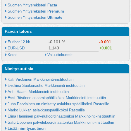
Suomen Yritysrekisteri 
Facta
Suomen Yritysrekisteri 
Premium
Suomen Yritysrekisteri 
Ultimate
Päivän talous
-0.101 %
-0.001
Euribor 12 kk
1.149
+0.001
EUR-USD
Korot
Valuuttakurssit
Nimitysuutisia
Kati Virolainen Markkinointi-instituuttiin
Eveliina Suokonautio Markkinointi-instituuttiin
Antti Raami Markkinointi-instituuttiin
Essi Räsänen osaamispäälliköksi Markkinointi-instituuttiin
Juha Parviainen on nimitetty asiakkuuspäälliköksi Rastorille
Marko Lukkari asiakkuuspäälliköksi Rastorille
Elina Hänninen palvelukoordinaattoriksi Markkinointi-instituuttiin
Satu Lipponen palvelukoordinaattoriksi Markkinointi-instituuttiin
Lisää nimitysuutinen