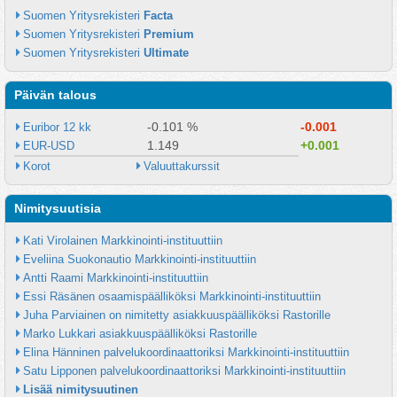
Suomen Yritysrekisteri 
Facta
Suomen Yritysrekisteri 
Premium
Suomen Yritysrekisteri 
Ultimate
Päivän talous
-0.101 %
-0.001
Euribor 12 kk
1.149
+0.001
EUR-USD
Korot
Valuuttakurssit
Nimitysuutisia
Kati Virolainen Markkinointi-instituuttiin
Eveliina Suokonautio Markkinointi-instituuttiin
Antti Raami Markkinointi-instituuttiin
Essi Räsänen osaamispäälliköksi Markkinointi-instituuttiin
Juha Parviainen on nimitetty asiakkuuspäälliköksi Rastorille
Marko Lukkari asiakkuuspäälliköksi Rastorille
Elina Hänninen palvelukoordinaattoriksi Markkinointi-instituuttiin
Satu Lipponen palvelukoordinaattoriksi Markkinointi-instituuttiin
Lisää nimitysuutinen