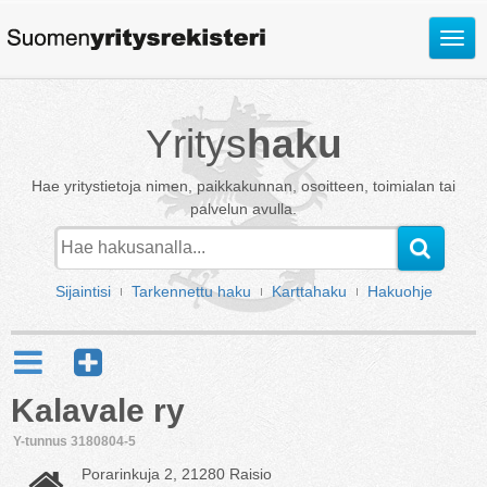
Avaa
valik
Yritys
haku
Hae yritystietoja nimen, paikkakunnan, osoitteen, toimialan tai
palvelun avulla.
Sijaintisi
Tarkennettu haku
Karttahaku
Hakuohje
Kalavale ry
Y-tunnus 3180804-5
Porarinkuja 2, 21280 Raisio