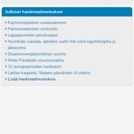
Julkiset hankintailmoitukset
Käyttövesiputkien saneeraaminen
Paimensaarentien vesihuolto
Lappalaisentien peruskorjaus
Hyvinkään sairaala, apteekin uudet tilat sekä logistiikkapiha ja 
jäteasema
Dispersiovesijärjestelmän uusinta
Ähtäri Pandatalo sisustusurakka
JV pumppaamoiden huoltoauto
Laitilan kaupunki, Meijerin päiväkodin IV-urakka
Lisää hankintailmoituksia