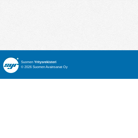
Suomen
Yritysrekisteri
© 2026 Suomen Avainsanat Oy
Info
Julkiset hankinnat
Yritysrekisteri
Talous
Karttahaku
Nimitysuutiset