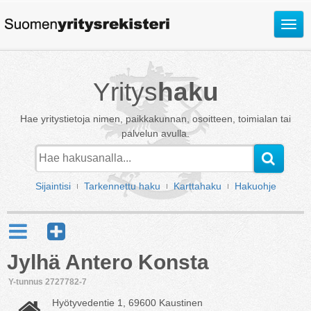
Avaa
valik
Yritys
haku
Hae yritystietoja nimen, paikkakunnan, osoitteen, toimialan tai
palvelun avulla.
Sijaintisi
Tarkennettu haku
Karttahaku
Hakuohje
Jylhä Antero Konsta
Y-tunnus 2727782-7
Hyötyvedentie 1, 69600 Kaustinen