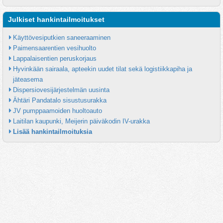
Julkiset hankintailmoitukset
Käyttövesiputkien saneeraaminen
Paimensaarentien vesihuolto
Lappalaisentien peruskorjaus
Hyvinkään sairaala, apteekin uudet tilat sekä logistiikkapiha ja 
jäteasema
Dispersiovesijärjestelmän uusinta
Ähtäri Pandatalo sisustusurakka
JV pumppaamoiden huoltoauto
Laitilan kaupunki, Meijerin päiväkodin IV-urakka
Lisää hankintailmoituksia