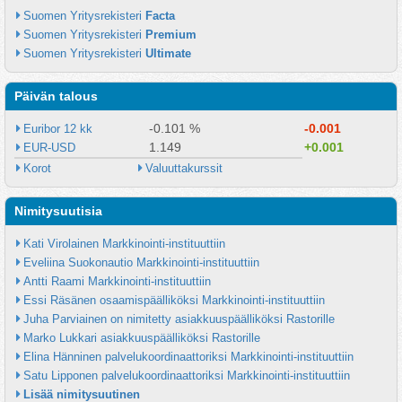
Suomen Yritysrekisteri 
Facta
Suomen Yritysrekisteri 
Premium
Suomen Yritysrekisteri 
Ultimate
Päivän talous
-0.101 %
-0.001
Euribor 12 kk
1.149
+0.001
EUR-USD
Korot
Valuuttakurssit
Nimitysuutisia
Kati Virolainen Markkinointi-instituuttiin
Eveliina Suokonautio Markkinointi-instituuttiin
Antti Raami Markkinointi-instituuttiin
Essi Räsänen osaamispäälliköksi Markkinointi-instituuttiin
Juha Parviainen on nimitetty asiakkuuspäälliköksi Rastorille
Marko Lukkari asiakkuuspäälliköksi Rastorille
Elina Hänninen palvelukoordinaattoriksi Markkinointi-instituuttiin
Satu Lipponen palvelukoordinaattoriksi Markkinointi-instituuttiin
Lisää nimitysuutinen