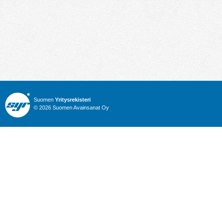
Suomen
Yritysrekisteri
© 2026 Suomen Avainsanat Oy
Info
Julkiset hankinnat
Yritysrekisteri
Talous
Karttahaku
Nimitysuutiset