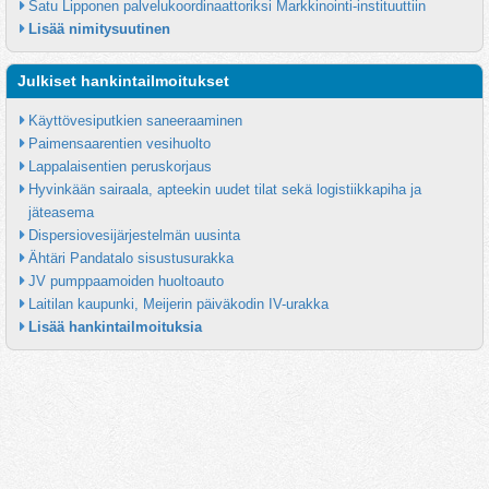
Satu Lipponen palvelukoordinaattoriksi Markkinointi-instituuttiin
Lisää nimitysuutinen
Julkiset hankintailmoitukset
Käyttövesiputkien saneeraaminen
Paimensaarentien vesihuolto
Lappalaisentien peruskorjaus
Hyvinkään sairaala, apteekin uudet tilat sekä logistiikkapiha ja 
jäteasema
Dispersiovesijärjestelmän uusinta
Ähtäri Pandatalo sisustusurakka
JV pumppaamoiden huoltoauto
Laitilan kaupunki, Meijerin päiväkodin IV-urakka
Lisää hankintailmoituksia