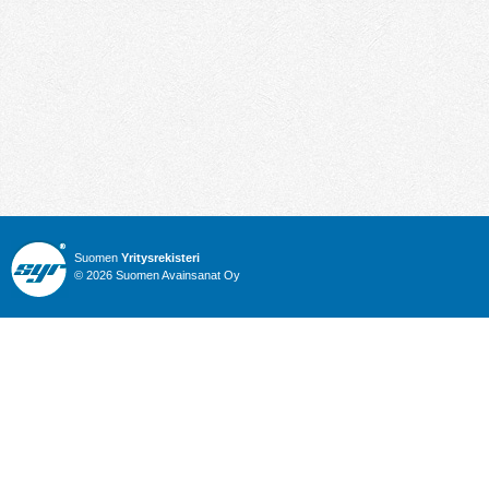
Suomen
Yritysrekisteri
© 2026 Suomen Avainsanat Oy
Info
Julkiset hankinnat
Yritysrekisteri
Talous
Karttahaku
Nimitysuutiset