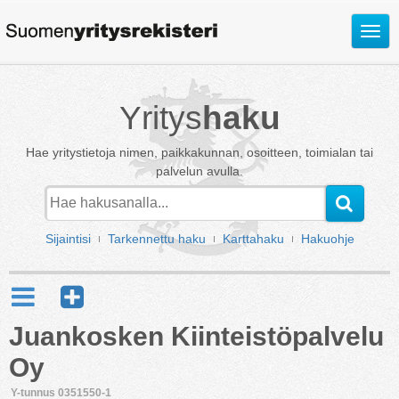
Avaa
valik
Yritys
haku
Hae yritystietoja nimen, paikkakunnan, osoitteen, toimialan tai
palvelun avulla.
Sijaintisi
Tarkennettu haku
Karttahaku
Hakuohje
Juankosken Kiinteistöpalvelu
Oy
Y-tunnus 0351550-1