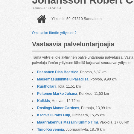
Y-tunnus 1347418-4
Ylikentie 59, 07310 Sannainen
Omistatko tämän yrityksen?
Vastaavia palveluntarjoajia
Tämä yritys ei ole aktiivinen palveluntarjoaja palvelussa. Vasta
palveluja tämän yrityksen lähellä tarjoavat seuraavat yritykset:
Paananen Disa Beatrice
, Porvoo, 6,87 km
Maisemasuunnittelu Paradiisa
, Porvoo, 9,90 km
Rusthollari
, Ilola, 11,51 km
Peltonen Marko Juhana
, Kerkkoo, 11,53 km
Kalkkis
, Huuvari, 12,72 km
Roslings Manor Gardens
, Pernaja, 13,99 km
Kronvall Frans Filip
, Hinthaara, 15,25 km
Maanrakennus Masalin Kimmo T:mi
, Vakkola, 17,00 km
Timo Korvenoja
, Juornaankylä, 18,76 km