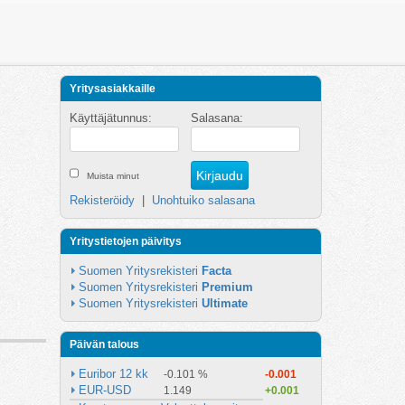
Yritysasiakkaille
Käyttäjätunnus:
Salasana:
Muista minut
Rekisteröidy
|
Unohtuiko salasana
Yritystietojen päivitys
Suomen Yritysrekisteri 
Facta
Suomen Yritysrekisteri 
Premium
Suomen Yritysrekisteri 
Ultimate
Päivän talous
Euribor 12 kk
-0.101 %
-0.001
EUR-USD
1.149
+0.001