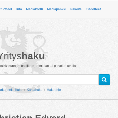
stuotteet
Info
Mediakortti
Mediapankki
Palaute
Tiedotteet
Yritys
haku
paikkakunnan, osoitteen, toimialan tai palvelun avulla.
arkennettu haku
Karttahaku
Hakuohje
ristian Edvard