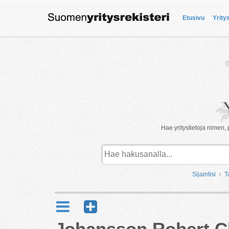
Etusivu
Yrity
Hae yritystietoja nimen, 
Sijaintisi
T
Johansson Robert Ch