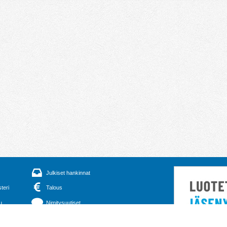
Julkiset hankinnat
steri
Talous
u
Nimitysuutiset