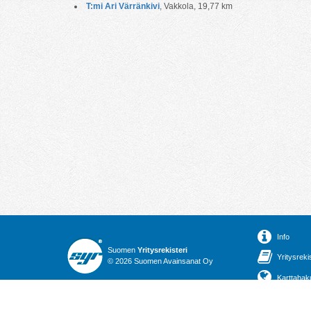
T:mi Ari Värränkivi
, Vakkola, 19,77 km
Info
Suomen
Yritysrekisteri
Yritysreki
© 2026 Suomen Avainsanat Oy
Karttahak