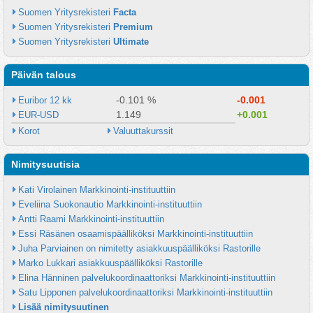
Suomen Yritysrekisteri 
Facta
Suomen Yritysrekisteri 
Premium
Suomen Yritysrekisteri 
Ultimate
Päivän talous
-0.101 %
-0.001
Euribor 12 kk
1.149
+0.001
EUR-USD
Korot
Valuuttakurssit
Nimitysuutisia
Kati Virolainen Markkinointi-instituuttiin
Eveliina Suokonautio Markkinointi-instituuttiin
Antti Raami Markkinointi-instituuttiin
Essi Räsänen osaamispäälliköksi Markkinointi-instituuttiin
Juha Parviainen on nimitetty asiakkuuspäälliköksi Rastorille
Marko Lukkari asiakkuuspäälliköksi Rastorille
Elina Hänninen palvelukoordinaattoriksi Markkinointi-instituuttiin
Satu Lipponen palvelukoordinaattoriksi Markkinointi-instituuttiin
Lisää nimitysuutinen