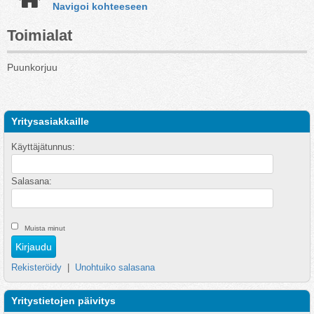
Navigoi kohteeseen
Toimialat
Puunkorjuu
Yritysasiakkaille
Käyttäjätunnus:
Salasana:
Muista minut
Rekisteröidy
|
Unohtuiko salasana
Yritystietojen päivitys