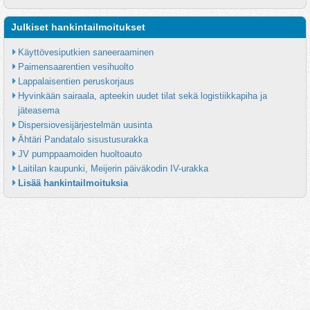
Julkiset hankintailmoitukset
Käyttövesiputkien saneeraaminen
Paimensaarentien vesihuolto
Lappalaisentien peruskorjaus
Hyvinkään sairaala, apteekin uudet tilat sekä logistiikkapiha ja 
jäteasema
Dispersiovesijärjestelmän uusinta
Ähtäri Pandatalo sisustusurakka
JV pumppaamoiden huoltoauto
Laitilan kaupunki, Meijerin päiväkodin IV-urakka
Lisää hankintailmoituksia