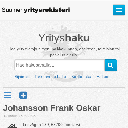
Avaa
valik
Yritys
haku
Hae yritystietoja nimen, paikkakunnan, osoitteen, toimialan tai
palvelun avulla.
Sijaintisi
Tarkennettu haku
Karttahaku
Hakuohje
Johansson Frank Oskar
Y-tunnus 2593893-5
Ringvägen 139, 68700 Teerijärvi