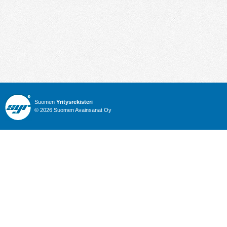
Suomen
Yritysrekisteri
© 2026 Suomen Avainsanat Oy
Info
Julkiset hankinnat
Yritysrekisteri
Talous
Karttahaku
Nimitysuutiset