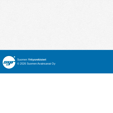
Suomen
Yritysrekisteri
© 2026 Suomen Avainsanat Oy
Info
Julkiset hankinnat
Yritysrekisteri
Talous
Karttahaku
Nimitysuutiset