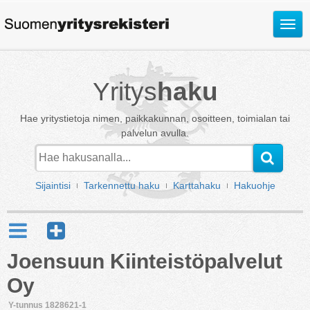
Avaa
valik
Yritys
haku
Hae yritystietoja nimen, paikkakunnan, osoitteen, toimialan tai
palvelun avulla.
Sijaintisi
Tarkennettu haku
Karttahaku
Hakuohje
Joensuun Kiinteistöpalvelut
Oy
Y-tunnus 1828621-1