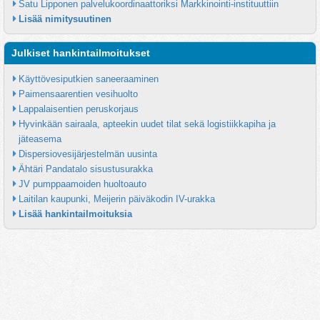
Satu Lipponen palvelukoordinaattoriksi Markkinointi-instituuttiin
Lisää nimitysuutinen
Julkiset hankintailmoitukset
Käyttövesiputkien saneeraaminen
Paimensaarentien vesihuolto
Lappalaisentien peruskorjaus
Hyvinkään sairaala, apteekin uudet tilat sekä logistiikkapiha ja 
jäteasema
Dispersiovesijärjestelmän uusinta
Ähtäri Pandatalo sisustusurakka
JV pumppaamoiden huoltoauto
Laitilan kaupunki, Meijerin päiväkodin IV-urakka
Lisää hankintailmoituksia