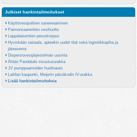
Julkiset hankintailmoitukset
Käyttövesiputkien saneeraaminen
Paimensaarentien vesihuolto
Lappalaisentien peruskorjaus
Hyvinkään sairaala, apteekin uudet tilat sekä logistiikkapiha ja 
jäteasema
Dispersiovesijärjestelmän uusinta
Ähtäri Pandatalo sisustusurakka
JV pumppaamoiden huoltoauto
Laitilan kaupunki, Meijerin päiväkodin IV-urakka
Lisää hankintailmoituksia