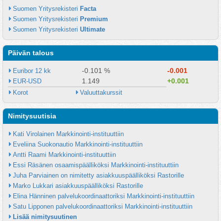
Suomen Yritysrekisteri 
Facta
Suomen Yritysrekisteri 
Premium
Suomen Yritysrekisteri 
Ultimate
Päivän talous
-0.101 %
-0.001
Euribor 12 kk
1.149
+0.001
EUR-USD
Korot
Valuuttakurssit
Nimitysuutisia
Kati Virolainen Markkinointi-instituuttiin
Eveliina Suokonautio Markkinointi-instituuttiin
Antti Raami Markkinointi-instituuttiin
Essi Räsänen osaamispäälliköksi Markkinointi-instituuttiin
Juha Parviainen on nimitetty asiakkuuspäälliköksi Rastorille
Marko Lukkari asiakkuuspäälliköksi Rastorille
Elina Hänninen palvelukoordinaattoriksi Markkinointi-instituuttiin
Satu Lipponen palvelukoordinaattoriksi Markkinointi-instituuttiin
Lisää nimitysuutinen