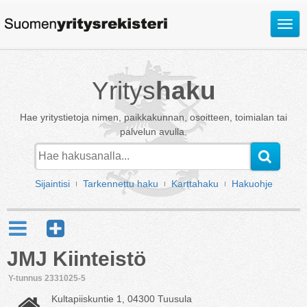
Avaa
valik
Yritys
haku
Hae yritystietoja nimen, paikkakunnan, osoitteen, toimialan tai
palvelun avulla.
Sijaintisi
Tarkennettu haku
Karttahaku
Hakuohje
JMJ Kiinteistö
Y-tunnus 2331025-5
Kultapiiskuntie 1, 04300 Tuusula