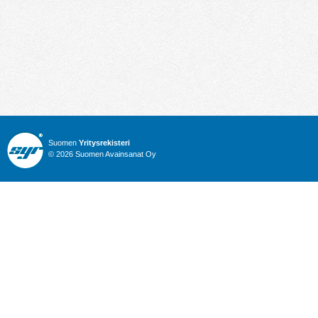
Suomen
Yritysrekisteri
© 2026 Suomen Avainsanat Oy
Info
Julkiset hankinnat
Yritysrekisteri
Talous
Karttahaku
Nimitysuutiset