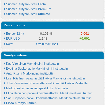
Suomen Yritysrekisteri 
Facta
Suomen Yritysrekisteri 
Premium
Suomen Yritysrekisteri 
Ultimate
Päivän talous
-0.101 %
-0.001
Euribor 12 kk
1.149
+0.001
EUR-USD
Korot
Valuuttakurssit
Nimitysuutisia
Kati Virolainen Markkinointi-instituuttiin
Eveliina Suokonautio Markkinointi-instituuttiin
Antti Raami Markkinointi-instituuttiin
Essi Räsänen osaamispäälliköksi Markkinointi-instituuttiin
Juha Parviainen on nimitetty asiakkuuspäälliköksi Rastorille
Marko Lukkari asiakkuuspäälliköksi Rastorille
Elina Hänninen palvelukoordinaattoriksi Markkinointi-instituuttiin
Satu Lipponen palvelukoordinaattoriksi Markkinointi-instituuttiin
Lisää nimitysuutinen