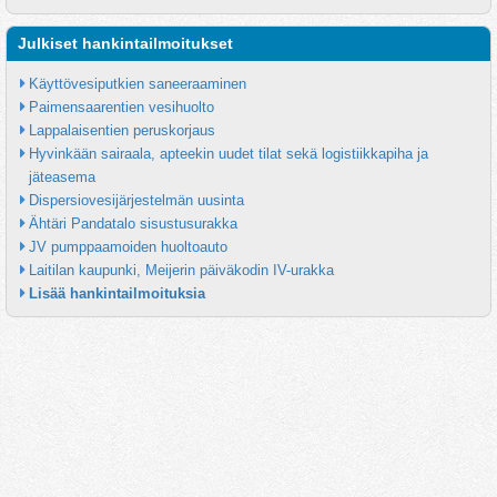
Julkiset hankintailmoitukset
Käyttövesiputkien saneeraaminen
Paimensaarentien vesihuolto
Lappalaisentien peruskorjaus
Hyvinkään sairaala, apteekin uudet tilat sekä logistiikkapiha ja 
jäteasema
Dispersiovesijärjestelmän uusinta
Ähtäri Pandatalo sisustusurakka
JV pumppaamoiden huoltoauto
Laitilan kaupunki, Meijerin päiväkodin IV-urakka
Lisää hankintailmoituksia