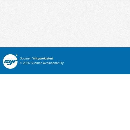
Suomen
Yritysrekisteri
© 2026 Suomen Avainsanat Oy
Info
Julkiset hankinnat
Yritysrekisteri
Talous
Karttahaku
Nimitysuutiset