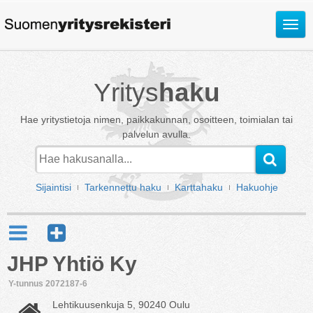
Avaa
valik
Yritys
haku
Hae yritystietoja nimen, paikkakunnan, osoitteen, toimialan tai
palvelun avulla.
Sijaintisi
Tarkennettu haku
Karttahaku
Hakuohje
JHP Yhtiö Ky
Y-tunnus 2072187-6
Lehtikuusenkuja 5, 90240 Oulu