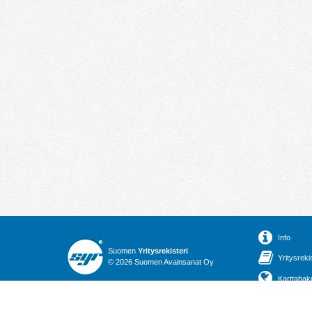
Info
Suomen
Yritysrekisteri
Yritysreki
© 2026 Suomen Avainsanat Oy
Karttahak