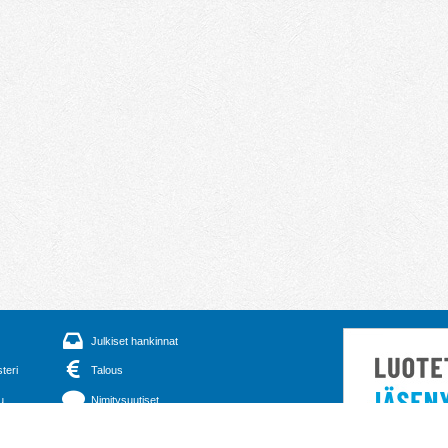
Julkiset hankinnat
steri
Talous
u
Nimitysuutiset