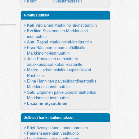
Korot
Valuuttakurssit
Nimitysuutisia
Kati Virolainen Markkinointi-instituuttiin
Eveliina Suokonautio Markkinointi-
instituuttiin
Antti Raami Markkinointi-instituuttiin
Essi Räsänen osaamispäälliköksi 
Markkinointi-instituuttiin
Juha Parviainen on nimitetty 
asiakkuuspäälliköksi Rastorille
Marko Lukkari asiakkuuspäälliköksi 
Rastorille
Elina Hänninen palvelukoordinaattoriksi 
Markkinointi-instituuttiin
Satu Lipponen palvelukoordinaattoriksi 
Markkinointi-instituuttiin
Lisää nimitysuutinen
Julkiset hankintailmoitukset
Käyttövesiputkien saneeraaminen
Paimensaarentien vesihuolto
Lappalaisentien peruskorjaus