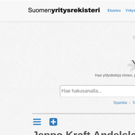
Etusivu
Yrity
Hae yritystietoja nimen, 
Sijaintisi
T
Jeppo Kraft Andelsl