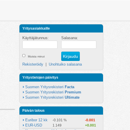
Yritysasiakkaille
Käyttäjätunnus:
Salasana:
Muista minut
Rekisteröidy
|
Unohtuiko salasana
Yritystietojen päivitys
Suomen Yritysrekisteri 
Facta
Suomen Yritysrekisteri 
Premium
Suomen Yritysrekisteri 
Ultimate
Päivän talous
Euribor 12 kk
-0.101 %
-0.001
EUR-USD
1.149
+0.001