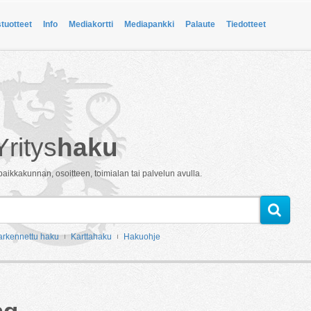
stuotteet
Info
Mediakortti
Mediapankki
Palaute
Tiedotteet
Yritys
haku
paikkakunnan, osoitteen, toimialan tai palvelun avulla.
arkennettu haku
Karttahaku
Hakuohje
ag