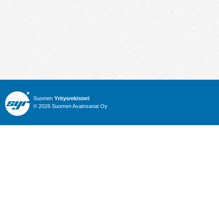
Suomen
Yritysrekisteri
© 2026 Suomen Avainsanat Oy
Info
Julkiset hankinnat
Yritysrekisteri
Talous
Karttahaku
Nimitysuutiset