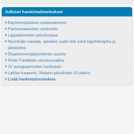
Julkiset hankintailmoitukset
Käyttövesiputkien saneeraaminen
Paimensaarentien vesihuolto
Lappalaisentien peruskorjaus
Hyvinkään sairaala, apteekin uudet tilat sekä logistiikkapiha ja 
jäteasema
Dispersiovesijärjestelmän uusinta
Ähtäri Pandatalo sisustusurakka
JV pumppaamoiden huoltoauto
Laitilan kaupunki, Meijerin päiväkodin IV-urakka
Lisää hankintailmoituksia