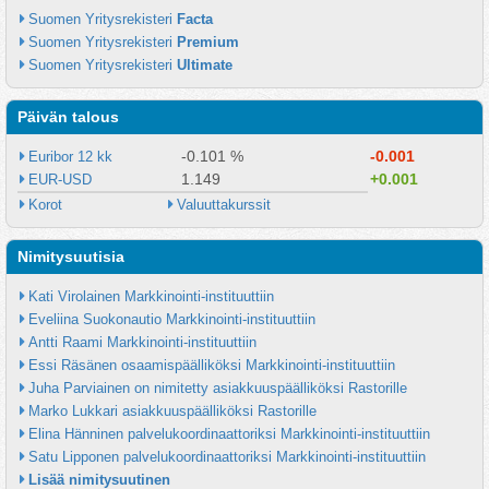
Suomen Yritysrekisteri 
Facta
Suomen Yritysrekisteri 
Premium
Suomen Yritysrekisteri 
Ultimate
Päivän talous
-0.101 %
-0.001
Euribor 12 kk
1.149
+0.001
EUR-USD
Korot
Valuuttakurssit
Nimitysuutisia
Kati Virolainen Markkinointi-instituuttiin
Eveliina Suokonautio Markkinointi-instituuttiin
Antti Raami Markkinointi-instituuttiin
Essi Räsänen osaamispäälliköksi Markkinointi-instituuttiin
Juha Parviainen on nimitetty asiakkuuspäälliköksi Rastorille
Marko Lukkari asiakkuuspäälliköksi Rastorille
Elina Hänninen palvelukoordinaattoriksi Markkinointi-instituuttiin
Satu Lipponen palvelukoordinaattoriksi Markkinointi-instituuttiin
Lisää nimitysuutinen