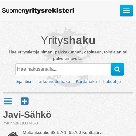
Avaa
valik
Yritys
haku
Hae yritystietoja nimen, paikkakunnan, osoitteen, toimialan tai
palvelun avulla.
Sijaintisi
Tarkennettu haku
Karttahaku
Hakuohje
Javi-Sähkö
Y-tunnus 1833745-3
Meltauksentie 89 B A 1, 95760 Konttajärvi