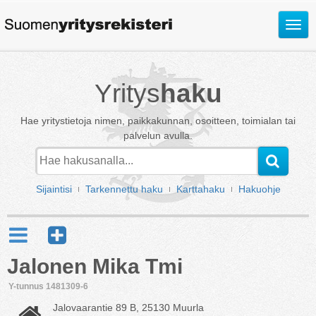
Avaa
valik
Yritys
haku
Hae yritystietoja nimen, paikkakunnan, osoitteen, toimialan tai
palvelun avulla.
Sijaintisi
Tarkennettu haku
Karttahaku
Hakuohje
Jalonen Mika Tmi
Y-tunnus 1481309-6
Jalovaarantie 89 B, 25130 Muurla