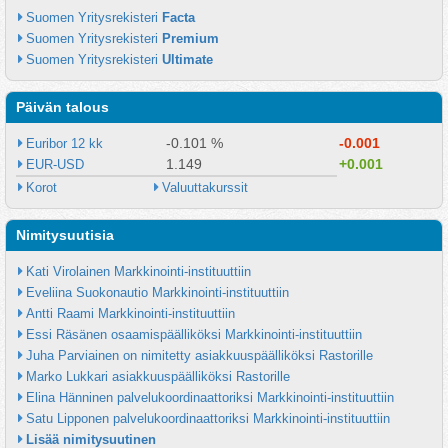
Suomen Yritysrekisteri 
Facta
Suomen Yritysrekisteri 
Premium
Suomen Yritysrekisteri 
Ultimate
Päivän talous
-0.101 %
-0.001
Euribor 12 kk
1.149
+0.001
EUR-USD
Korot
Valuuttakurssit
Nimitysuutisia
Kati Virolainen Markkinointi-instituuttiin
Eveliina Suokonautio Markkinointi-instituuttiin
Antti Raami Markkinointi-instituuttiin
Essi Räsänen osaamispäälliköksi Markkinointi-instituuttiin
Juha Parviainen on nimitetty asiakkuuspäälliköksi Rastorille
Marko Lukkari asiakkuuspäälliköksi Rastorille
Elina Hänninen palvelukoordinaattoriksi Markkinointi-instituuttiin
Satu Lipponen palvelukoordinaattoriksi Markkinointi-instituuttiin
Lisää nimitysuutinen