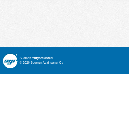
Suomen
Yritysrekisteri
© 2026 Suomen Avainsanat Oy
Info
Julkiset hankinnat
Yritysrekisteri
Talous
Karttahaku
Nimitysuutiset