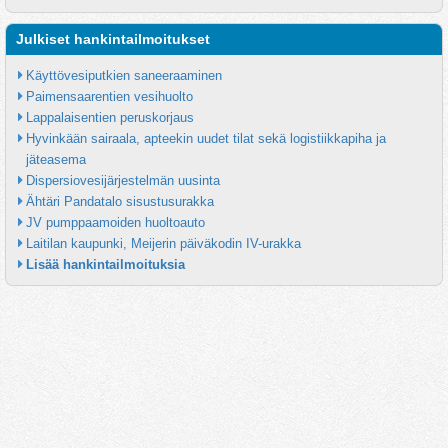
Julkiset hankintailmoitukset
Käyttövesiputkien saneeraaminen
Paimensaarentien vesihuolto
Lappalaisentien peruskorjaus
Hyvinkään sairaala, apteekin uudet tilat sekä logistiikkapiha ja 
jäteasema
Dispersiovesijärjestelmän uusinta
Ähtäri Pandatalo sisustusurakka
JV pumppaamoiden huoltoauto
Laitilan kaupunki, Meijerin päiväkodin IV-urakka
Lisää hankintailmoituksia