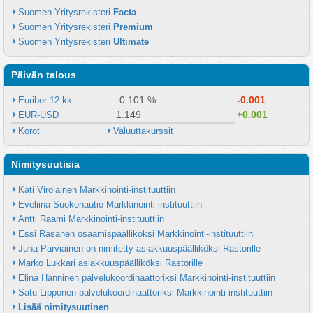
Suomen Yritysrekisteri 
Facta
Suomen Yritysrekisteri 
Premium
Suomen Yritysrekisteri 
Ultimate
Päivän talous
-0.101 %
-0.001
Euribor 12 kk
1.149
+0.001
EUR-USD
Korot
Valuuttakurssit
Nimitysuutisia
Kati Virolainen Markkinointi-instituuttiin
Eveliina Suokonautio Markkinointi-instituuttiin
Antti Raami Markkinointi-instituuttiin
Essi Räsänen osaamispäälliköksi Markkinointi-instituuttiin
Juha Parviainen on nimitetty asiakkuuspäälliköksi Rastorille
Marko Lukkari asiakkuuspäälliköksi Rastorille
Elina Hänninen palvelukoordinaattoriksi Markkinointi-instituuttiin
Satu Lipponen palvelukoordinaattoriksi Markkinointi-instituuttiin
Lisää nimitysuutinen