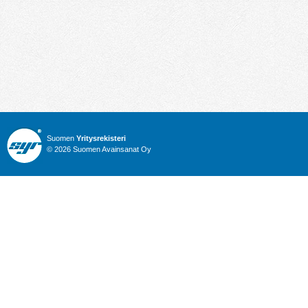
Suomen
Yritysrekisteri
© 2026 Suomen Avainsanat Oy
Info
Julkiset hankinnat
Yritysrekisteri
Talous
Karttahaku
Nimitysuutiset