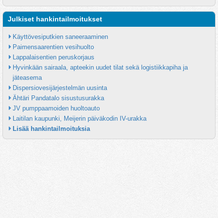
Julkiset hankintailmoitukset
Käyttövesiputkien saneeraaminen
Paimensaarentien vesihuolto
Lappalaisentien peruskorjaus
Hyvinkään sairaala, apteekin uudet tilat sekä logistiikkapiha ja 
jäteasema
Dispersiovesijärjestelmän uusinta
Ähtäri Pandatalo sisustusurakka
JV pumppaamoiden huoltoauto
Laitilan kaupunki, Meijerin päiväkodin IV-urakka
Lisää hankintailmoituksia