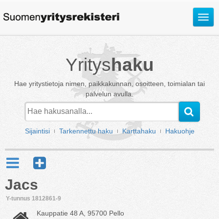
Avaa
valik
Yritys
haku
Hae yritystietoja nimen, paikkakunnan, osoitteen, toimialan tai
palvelun avulla.
Sijaintisi
Tarkennettu haku
Karttahaku
Hakuohje
Jacs
Y-tunnus 1812861-9
Kauppatie 48 A, 95700 Pello