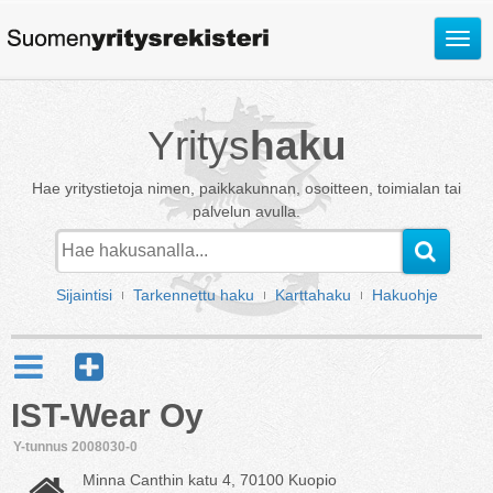
Avaa
valik
Yritys
haku
Hae yritystietoja nimen, paikkakunnan, osoitteen, toimialan tai
palvelun avulla.
Sijaintisi
Tarkennettu haku
Karttahaku
Hakuohje
IST-Wear Oy
Y-tunnus 2008030-0
Minna Canthin katu 4, 70100 Kuopio