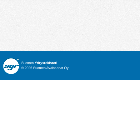
Suomen
Yritysrekisteri
© 2026 Suomen Avainsanat Oy
Info
Julkiset hankinnat
Yritysrekisteri
Talous
Karttahaku
Nimitysuutiset