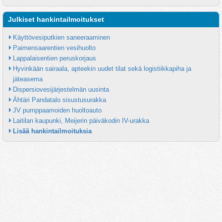
Julkiset hankintailmoitukset
Käyttövesiputkien saneeraaminen
Paimensaarentien vesihuolto
Lappalaisentien peruskorjaus
Hyvinkään sairaala, apteekin uudet tilat sekä logistiikkapiha ja 
jäteasema
Dispersiovesijärjestelmän uusinta
Ähtäri Pandatalo sisustusurakka
JV pumppaamoiden huoltoauto
Laitilan kaupunki, Meijerin päiväkodin IV-urakka
Lisää hankintailmoituksia