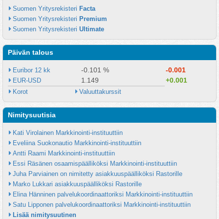
Suomen Yritysrekisteri 
Facta
Suomen Yritysrekisteri 
Premium
Suomen Yritysrekisteri 
Ultimate
Päivän talous
-0.101 %
-0.001
Euribor 12 kk
1.149
+0.001
EUR-USD
Korot
Valuuttakurssit
Nimitysuutisia
Kati Virolainen Markkinointi-instituuttiin
Eveliina Suokonautio Markkinointi-instituuttiin
Antti Raami Markkinointi-instituuttiin
Essi Räsänen osaamispäälliköksi Markkinointi-instituuttiin
Juha Parviainen on nimitetty asiakkuuspäälliköksi Rastorille
Marko Lukkari asiakkuuspäälliköksi Rastorille
Elina Hänninen palvelukoordinaattoriksi Markkinointi-instituuttiin
Satu Lipponen palvelukoordinaattoriksi Markkinointi-instituuttiin
Lisää nimitysuutinen