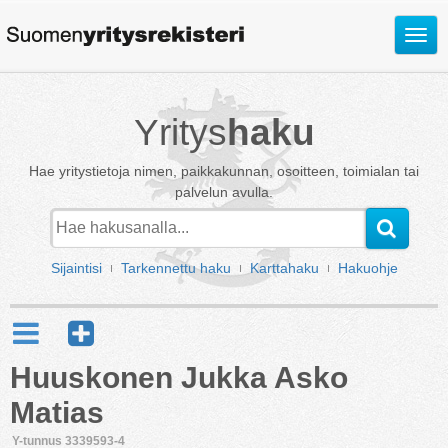
Avaa
valik
Yritys
haku
Hae yritystietoja nimen, paikkakunnan, osoitteen, toimialan tai
palvelun avulla.
Sijaintisi
Tarkennettu haku
Karttahaku
Hakuohje
Huuskonen Jukka Asko
Matias
Y-tunnus 3339593-4