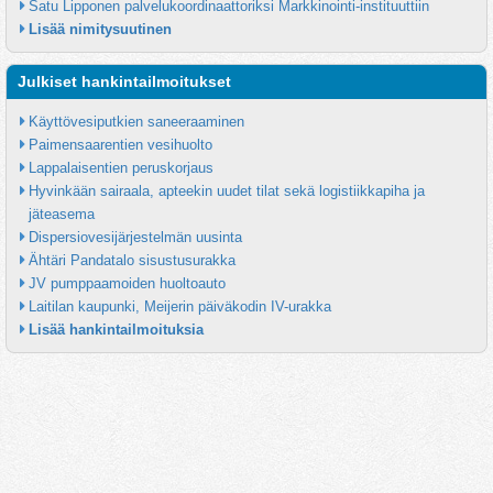
Satu Lipponen palvelukoordinaattoriksi Markkinointi-instituuttiin
Lisää nimitysuutinen
Julkiset hankintailmoitukset
Käyttövesiputkien saneeraaminen
Paimensaarentien vesihuolto
Lappalaisentien peruskorjaus
Hyvinkään sairaala, apteekin uudet tilat sekä logistiikkapiha ja 
jäteasema
Dispersiovesijärjestelmän uusinta
Ähtäri Pandatalo sisustusurakka
JV pumppaamoiden huoltoauto
Laitilan kaupunki, Meijerin päiväkodin IV-urakka
Lisää hankintailmoituksia