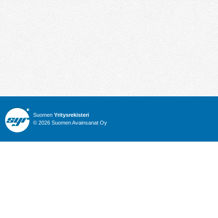
Suomen
Yritysrekisteri
© 2026 Suomen Avainsanat Oy
Info
Julkiset hankinnat
Yritysrekisteri
Talous
Karttahaku
Nimitysuutiset