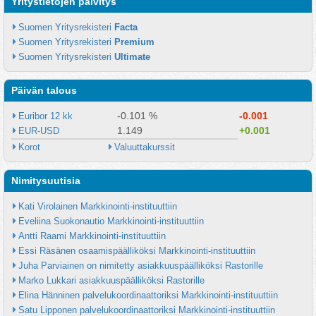
Yritystietojen päivitys
Suomen Yritysrekisteri 
Facta
Suomen Yritysrekisteri 
Premium
Suomen Yritysrekisteri 
Ultimate
Päivän talous
-0.101 %
-0.001
Euribor 12 kk
1.149
+0.001
EUR-USD
Korot
Valuuttakurssit
Nimitysuutisia
Kati Virolainen Markkinointi-instituuttiin
Eveliina Suokonautio Markkinointi-instituuttiin
Antti Raami Markkinointi-instituuttiin
Essi Räsänen osaamispäälliköksi Markkinointi-instituuttiin
Juha Parviainen on nimitetty asiakkuuspäälliköksi Rastorille
Marko Lukkari asiakkuuspäälliköksi Rastorille
Elina Hänninen palvelukoordinaattoriksi Markkinointi-instituuttiin
Satu Lipponen palvelukoordinaattoriksi Markkinointi-instituuttiin