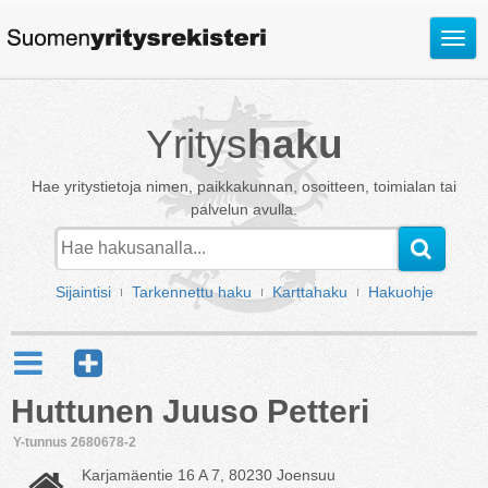
Avaa
valik
Yritys
haku
Hae yritystietoja nimen, paikkakunnan, osoitteen, toimialan tai
palvelun avulla.
Sijaintisi
Tarkennettu haku
Karttahaku
Hakuohje
Huttunen Juuso Petteri
Y-tunnus 2680678-2
Karjamäentie 16 A 7, 80230 Joensuu