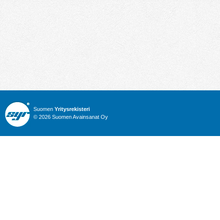
Suomen
Yritysrekisteri
© 2026 Suomen Avainsanat Oy
Info
Julkiset hankinnat
Yritysrekisteri
Talous
Karttahaku
Nimitysuutiset