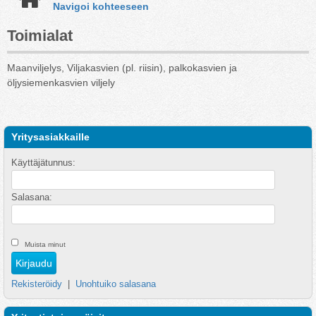
Navigoi kohteeseen
Toimialat
Maanviljelys, Viljakasvien (pl. riisin), palkokasvien ja
öljysiemenkasvien viljely
Yritysasiakkaille
Käyttäjätunnus:
Salasana:
Muista minut
Rekisteröidy
|
Unohtuiko salasana