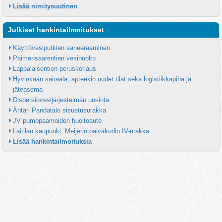
Lisää nimitysuutinen
Julkiset hankintailmoitukset
Käyttövesiputkien saneeraaminen
Paimensaarentien vesihuolto
Lappalaisentien peruskorjaus
Hyvinkään sairaala, apteekin uudet tilat sekä logistiikkapiha ja 
jäteasema
Dispersiovesijärjestelmän uusinta
Ähtäri Pandatalo sisustusurakka
JV pumppaamoiden huoltoauto
Laitilan kaupunki, Meijerin päiväkodin IV-urakka
Lisää hankintailmoituksia