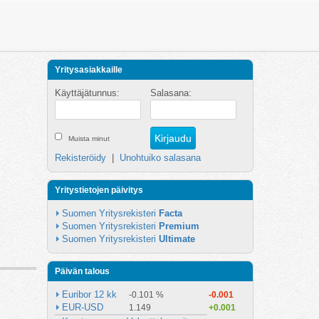
Yritysasiakkaille
Käyttäjätunnus:
Salasana:
Muista minut
Rekisteröidy
|
Unohtuiko salasana
Yritystietojen päivitys
Suomen Yritysrekisteri 
Facta
Suomen Yritysrekisteri 
Premium
Suomen Yritysrekisteri 
Ultimate
Päivän talous
Euribor 12 kk
-0.101 %
-0.001
EUR-USD
1.149
+0.001