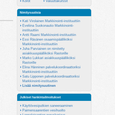
Korot
Valuuttakurssit
Nimitysuutisia
Kati Virolainen Markkinointi-instituuttiin
Eveliina Suokonautio Markkinointi-
instituuttiin
Antti Raami Markkinointi-instituuttiin
Essi Räsänen osaamispäälliköksi 
Markkinointi-instituuttiin
Juha Parviainen on nimitetty 
asiakkuuspäälliköksi Rastorille
Marko Lukkari asiakkuuspäälliköksi 
Rastorille
Elina Hänninen palvelukoordinaattoriksi 
Markkinointi-instituuttiin
Satu Lipponen palvelukoordinaattoriksi 
Markkinointi-instituuttiin
Lisää nimitysuutinen
Julkiset hankintailmoitukset
Käyttövesiputkien saneeraaminen
Paimensaarentien vesihuolto
Lappalaisentien peruskorjaus