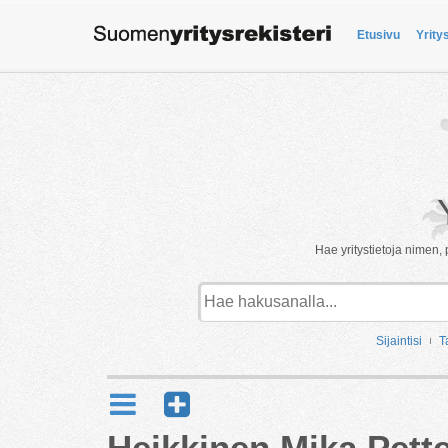
Etusivu
Yrity
Hae yritystietoja nimen, 
Sijaintisi
T
Heikkinen Mika Pette