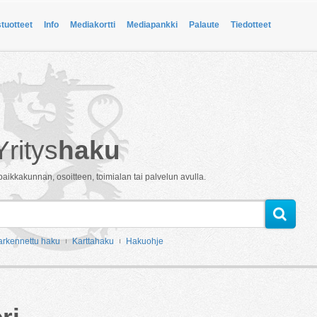
stuotteet
Info
Mediakortti
Mediapankki
Palaute
Tiedotteet
Yritys
haku
paikkakunnan, osoitteen, toimialan tai palvelun avulla.
arkennettu haku
Karttahaku
Hakuohje
ri