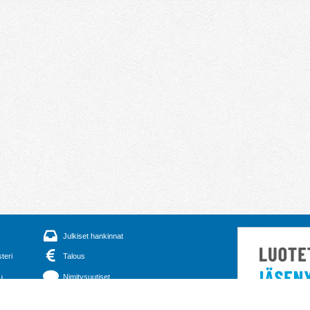
Julkiset hankinnat
steri
Talous
u
Nimitysuutiset