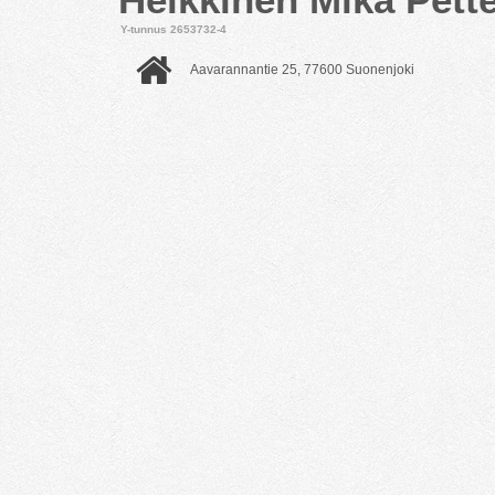
Y-tunnus 2653732-4
Aavarannantie 25, 77600 Suonenjoki