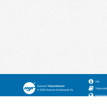
Info
Suomen
Yritysrekisteri
Yritysreki
© 2026 Suomen Avainsanat Oy
Karttahak