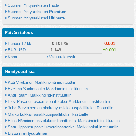
Suomen Yritysrekisteri 
Facta
Suomen Yritysrekisteri 
Premium
Suomen Yritysrekisteri 
Ultimate
Päivän talous
-0.101 %
-0.001
Euribor 12 kk
1.149
+0.001
EUR-USD
Korot
Valuuttakurssit
Nimitysuutisia
Kati Virolainen Markkinointi-instituuttiin
Eveliina Suokonautio Markkinointi-instituuttiin
Antti Raami Markkinointi-instituuttiin
Essi Räsänen osaamispäälliköksi Markkinointi-instituuttiin
Juha Parviainen on nimitetty asiakkuuspäälliköksi Rastorille
Marko Lukkari asiakkuuspäälliköksi Rastorille
Elina Hänninen palvelukoordinaattoriksi Markkinointi-instituuttiin
Satu Lipponen palvelukoordinaattoriksi Markkinointi-instituuttiin
Lisää nimitysuutinen