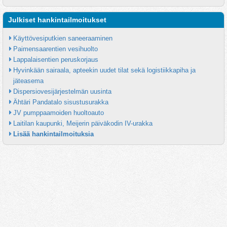
Julkiset hankintailmoitukset
Käyttövesiputkien saneeraaminen
Paimensaarentien vesihuolto
Lappalaisentien peruskorjaus
Hyvinkään sairaala, apteekin uudet tilat sekä logistiikkapiha ja 
jäteasema
Dispersiovesijärjestelmän uusinta
Ähtäri Pandatalo sisustusurakka
JV pumppaamoiden huoltoauto
Laitilan kaupunki, Meijerin päiväkodin IV-urakka
Lisää hankintailmoituksia