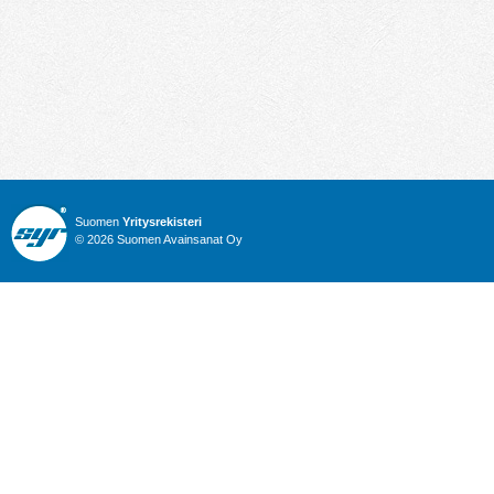
Suomen
Yritysrekisteri
© 2026 Suomen Avainsanat Oy
Info
Julkiset hankinnat
Yritysrekisteri
Talous
Karttahaku
Nimitysuutiset