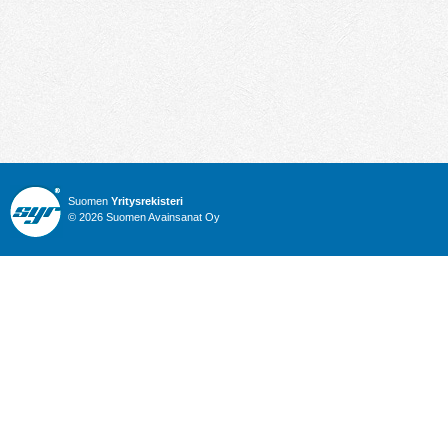
Suomen
Yritysrekisteri
© 2026 Suomen Avainsanat Oy
Info
Julkiset hankinnat
Yritysrekisteri
Talous
Karttahaku
Nimitysuutiset