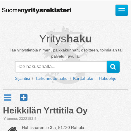
Avaa
valik
Yritys
haku
Hae yritystietoja nimen, paikkakunnan, osoitteen, toimialan tai
palvelun avulla.
Sijaintisi
Tarkennettu haku
Karttahaku
Hakuohje
Heikkilän Yrttitila Oy
Y-tunnus 2322153-5
Huhtisaarentie 3 a, 51720 Rahula