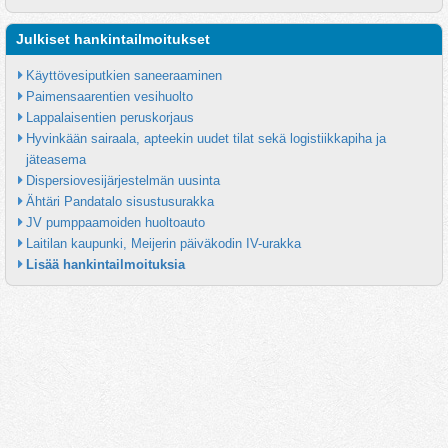
Julkiset hankintailmoitukset
Käyttövesiputkien saneeraaminen
Paimensaarentien vesihuolto
Lappalaisentien peruskorjaus
Hyvinkään sairaala, apteekin uudet tilat sekä logistiikkapiha ja 
jäteasema
Dispersiovesijärjestelmän uusinta
Ähtäri Pandatalo sisustusurakka
JV pumppaamoiden huoltoauto
Laitilan kaupunki, Meijerin päiväkodin IV-urakka
Lisää hankintailmoituksia