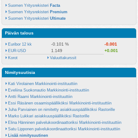
Suomen Yritysrekisteri 
Facta
Suomen Yritysrekisteri 
Premium
Suomen Yritysrekisteri 
Ultimate
Päivän talous
-0.101 %
-0.001
Euribor 12 kk
1.149
+0.001
EUR-USD
Korot
Valuuttakurssit
Nimitysuutisia
Kati Virolainen Markkinointi-instituuttiin
Eveliina Suokonautio Markkinointi-instituuttiin
Antti Raami Markkinointi-instituuttiin
Essi Räsänen osaamispäälliköksi Markkinointi-instituuttiin
Juha Parviainen on nimitetty asiakkuuspäälliköksi Rastorille
Marko Lukkari asiakkuuspäälliköksi Rastorille
Elina Hänninen palvelukoordinaattoriksi Markkinointi-instituuttiin
Satu Lipponen palvelukoordinaattoriksi Markkinointi-instituuttiin
Lisää nimitysuutinen