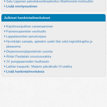
Satu Lipponen palvelukoordinaattoriksi Markkinointi-instituuttiin
Lisää nimitysuutinen
Julkiset hankintailmoitukset
Käyttövesiputkien saneeraaminen
Paimensaarentien vesihuolto
Lappalaisentien peruskorjaus
Hyvinkään sairaala, apteekin uudet tilat sekä logistiikkapiha ja 
jäteasema
Dispersiovesijärjestelmän uusinta
Ähtäri Pandatalo sisustusurakka
JV pumppaamoiden huoltoauto
Laitilan kaupunki, Meijerin päiväkodin IV-urakka
Lisää hankintailmoituksia