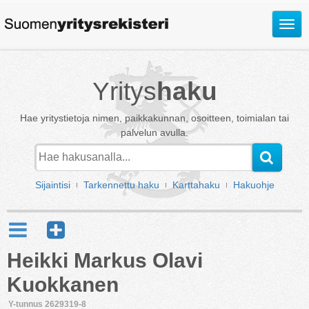
Avaa
valik
Yritys
haku
Hae yritystietoja nimen, paikkakunnan, osoitteen, toimialan tai
palvelun avulla.
Sijaintisi
Tarkennettu haku
Karttahaku
Hakuohje
Heikki Markus Olavi
Kuokkanen
Y-tunnus 2629319-8