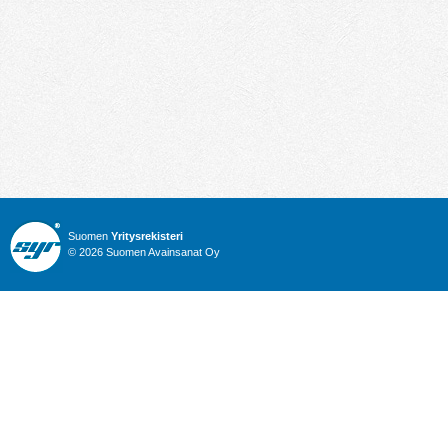
Suomen
Yritysrekisteri
© 2026 Suomen Avainsanat Oy
Info
Julkiset hankinnat
Yritysrekisteri
Talous
Karttahaku
Nimitysuutiset