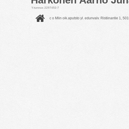
Y-tunnus 2297452-7
c o Mlin oik.aputsto yl. edunvalv. Ristiinantie 1, 50