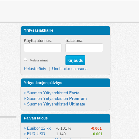
Yritysasiakkaille
Käyttäjätunnus:
Salasana:
Muista minut
Rekisteröidy
|
Unohtuiko salasana
Yritystietojen päivitys
Suomen Yritysrekisteri 
Facta
Suomen Yritysrekisteri 
Premium
Suomen Yritysrekisteri 
Ultimate
Päivän talous
Euribor 12 kk
-0.101 %
-0.001
EUR-USD
1.149
+0.001