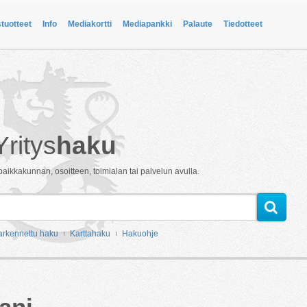
stuotteet
Info
Mediakortti
Mediapankki
Palaute
Tiedotteet
Yritys
haku
paikkakunnan, osoitteen, toimialan tai palvelun avulla.
arkennettu haku
Karttahaku
Hakuohje
ani