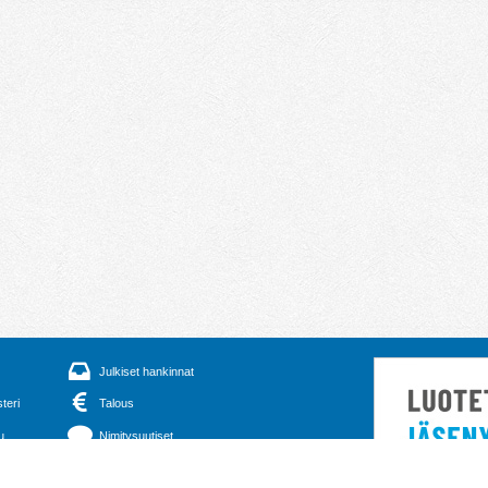
Julkiset hankinnat
steri
Talous
u
Nimitysuutiset