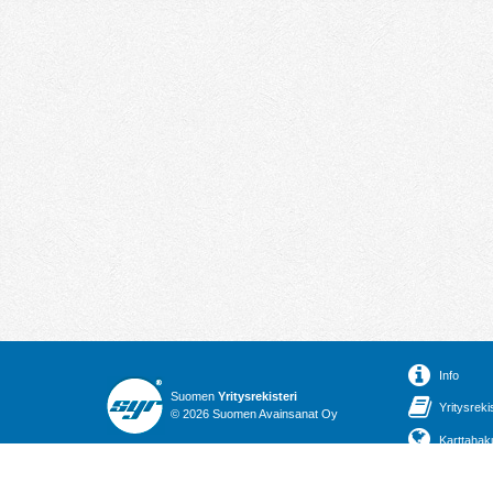
Info
Suomen
Yritysrekisteri
Yritysreki
© 2026 Suomen Avainsanat Oy
Karttahak