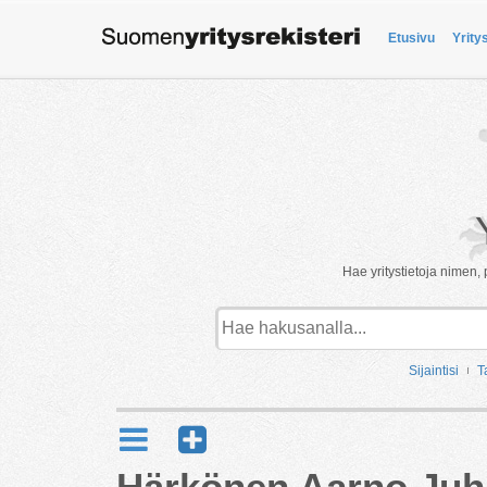
Etusivu
Yrity
Hae yritystietoja nimen, 
Sijaintisi
T
Härkönen Aarno Juh