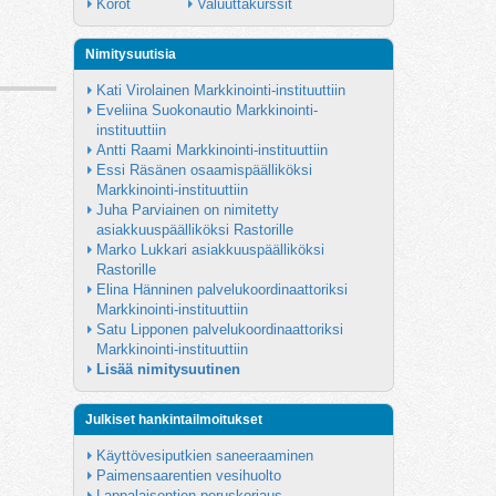
Korot
Valuuttakurssit
Nimitysuutisia
Kati Virolainen Markkinointi-instituuttiin
Eveliina Suokonautio Markkinointi-
instituuttiin
Antti Raami Markkinointi-instituuttiin
Essi Räsänen osaamispäälliköksi 
Markkinointi-instituuttiin
Juha Parviainen on nimitetty 
asiakkuuspäälliköksi Rastorille
Marko Lukkari asiakkuuspäälliköksi 
Rastorille
Elina Hänninen palvelukoordinaattoriksi 
Markkinointi-instituuttiin
Satu Lipponen palvelukoordinaattoriksi 
Markkinointi-instituuttiin
Lisää nimitysuutinen
Julkiset hankintailmoitukset
Käyttövesiputkien saneeraaminen
Paimensaarentien vesihuolto
Lappalaisentien peruskorjaus