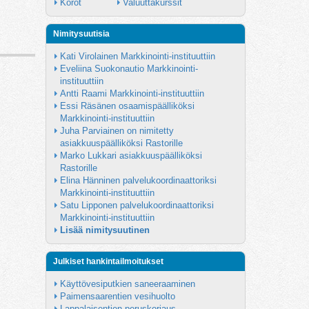
Korot
Valuuttakurssit
Nimitysuutisia
Kati Virolainen Markkinointi-instituuttiin
Eveliina Suokonautio Markkinointi-
instituuttiin
Antti Raami Markkinointi-instituuttiin
Essi Räsänen osaamispäälliköksi 
Markkinointi-instituuttiin
Juha Parviainen on nimitetty 
asiakkuuspäälliköksi Rastorille
Marko Lukkari asiakkuuspäälliköksi 
Rastorille
Elina Hänninen palvelukoordinaattoriksi 
Markkinointi-instituuttiin
Satu Lipponen palvelukoordinaattoriksi 
Markkinointi-instituuttiin
Lisää nimitysuutinen
Julkiset hankintailmoitukset
Käyttövesiputkien saneeraaminen
Paimensaarentien vesihuolto
Lappalaisentien peruskorjaus