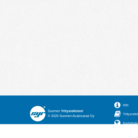
Info
Suomen
Yritysrekisteri
Yritysreki
© 2026 Suomen Avainsanat Oy
Karttahak