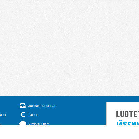
Julkiset hankinnat
steri
Talous
u
Nimitysuutiset