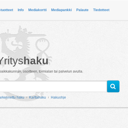
stuotteet
Info
Mediakortti
Mediapankki
Palaute
Tiedotteet
Yritys
haku
paikkakunnan, osoitteen, toimialan tai palvelun avulla.
arkennettu haku
Karttahaku
Hakuohje