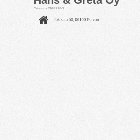
Y-tunnus 2086710-3
Jokikatu 53, 06100 Porvoo