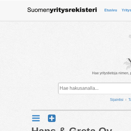
Etusivu
Yrity
Hae yritystietoja nimen, 
Sijaintisi
T
Hans & Greta Oy