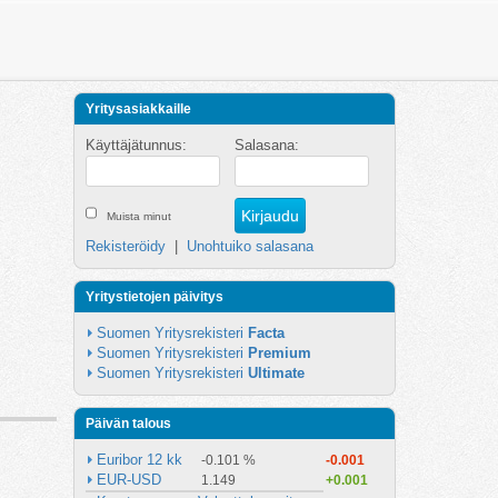
Yritysasiakkaille
Käyttäjätunnus:
Salasana:
Muista minut
Rekisteröidy
|
Unohtuiko salasana
Yritystietojen päivitys
Suomen Yritysrekisteri 
Facta
Suomen Yritysrekisteri 
Premium
Suomen Yritysrekisteri 
Ultimate
Päivän talous
Euribor 12 kk
-0.101 %
-0.001
EUR-USD
1.149
+0.001