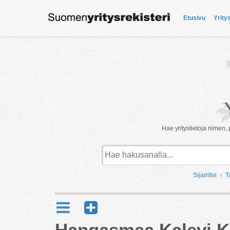
Etusivu
Yrity
Hae yritystietoja nimen, 
Sijaintisi
T
Hangasmaa Kalevi K