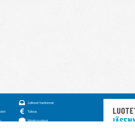
Julkiset hankinnat
steri
Talous
u
Nimitysuutiset