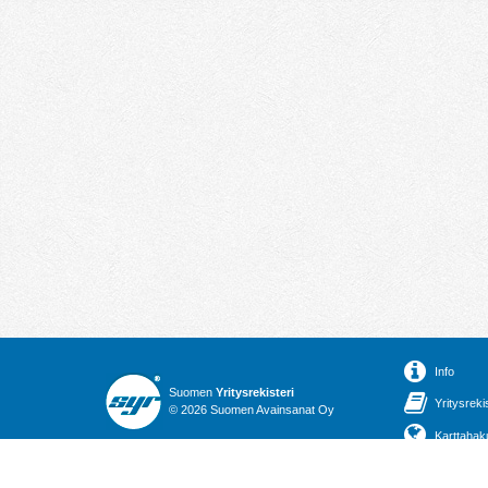
Info
Suomen
Yritysrekisteri
Yritysreki
© 2026 Suomen Avainsanat Oy
Karttahak