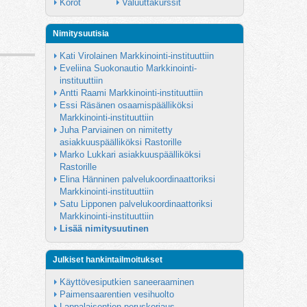
Korot
Valuuttakurssit
Nimitysuutisia
Kati Virolainen Markkinointi-instituuttiin
Eveliina Suokonautio Markkinointi-
instituuttiin
Antti Raami Markkinointi-instituuttiin
Essi Räsänen osaamispäälliköksi 
Markkinointi-instituuttiin
Juha Parviainen on nimitetty 
asiakkuuspäälliköksi Rastorille
Marko Lukkari asiakkuuspäälliköksi 
Rastorille
Elina Hänninen palvelukoordinaattoriksi 
Markkinointi-instituuttiin
Satu Lipponen palvelukoordinaattoriksi 
Markkinointi-instituuttiin
Lisää nimitysuutinen
Julkiset hankintailmoitukset
Käyttövesiputkien saneeraaminen
Paimensaarentien vesihuolto
Lappalaisentien peruskorjaus