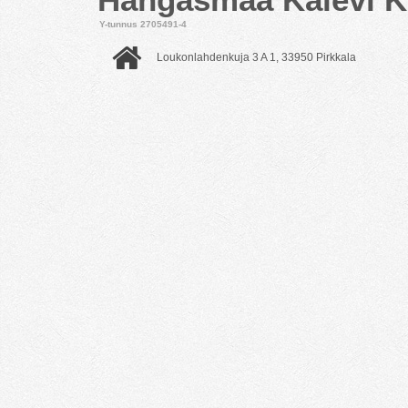
Y-tunnus 2705491-4
Loukonlahdenkuja 3 A 1, 33950 Pirkkala