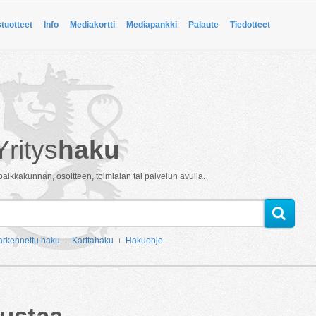
stuotteet
Info
Mediakortti
Mediapankki
Palaute
Tiedotteet
Yritys
haku
paikkakunnan, osoitteen, toimialan tai palvelun avulla.
arkennettu haku
Karttahaku
Hakuohje
ustaa