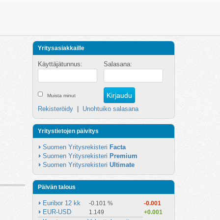
Yritysasiakkaille
Käyttäjätunnus:
Salasana:
Muista minut
Rekisteröidy
|
Unohtuiko salasana
Yritystietojen päivitys
Suomen Yritysrekisteri 
Facta
Suomen Yritysrekisteri 
Premium
Suomen Yritysrekisteri 
Ultimate
Päivän talous
Euribor 12 kk
-0.101 %
-0.001
EUR-USD
1.149
+0.001