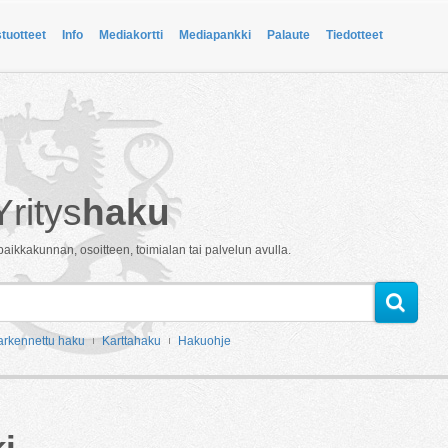
stuotteet
Info
Mediakortti
Mediapankki
Palaute
Tiedotteet
Yritys
haku
paikkakunnan, osoitteen, toimialan tai palvelun avulla.
arkennettu haku
Karttahaku
Hakuohje
i