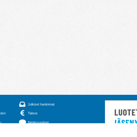
Julkiset hankinnat
steri
Talous
u
Nimitysuutiset