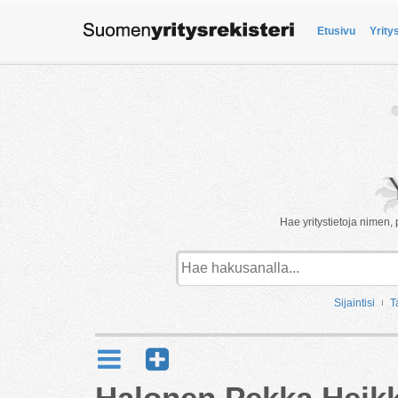
Etusivu
Yrity
Hae yritystietoja nimen, 
Sijaintisi
T
Halonen Pekka Heikk