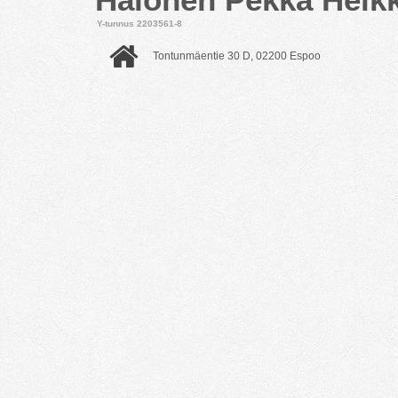
Y-tunnus 2203561-8
Tontunmäentie 30 D, 02200 Espoo