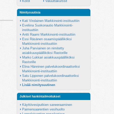
Korot
Valuuttakurssit
Nimitysuutisia
Kati Virolainen Markkinointi-instituuttiin
Eveliina Suokonautio Markkinointi-
instituuttiin
Antti Raami Markkinointi-instituuttiin
Essi Räsänen osaamispäälliköksi 
Markkinointi-instituuttiin
Juha Parviainen on nimitetty 
asiakkuuspäälliköksi Rastorille
Marko Lukkari asiakkuuspäälliköksi 
Rastorille
Elina Hänninen palvelukoordinaattoriksi 
Markkinointi-instituuttiin
Satu Lipponen palvelukoordinaattoriksi 
Markkinointi-instituuttiin
Lisää nimitysuutinen
Julkiset hankintailmoitukset
Käyttövesiputkien saneeraaminen
Paimensaarentien vesihuolto
Lappalaisentien peruskorjaus