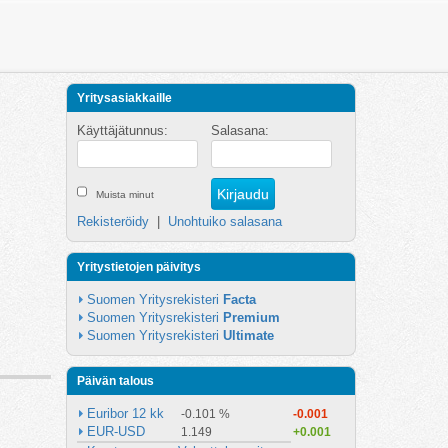
Yritysasiakkaille
Käyttäjätunnus:
Salasana:
Muista minut
Rekisteröidy
|
Unohtuiko salasana
Yritystietojen päivitys
Suomen Yritysrekisteri 
Facta
Suomen Yritysrekisteri 
Premium
Suomen Yritysrekisteri 
Ultimate
Päivän talous
Euribor 12 kk
-0.101 %
-0.001
EUR-USD
1.149
+0.001