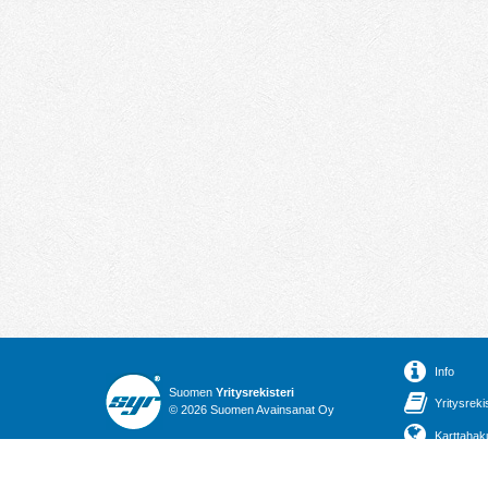
Info
Suomen
Yritysrekisteri
Yritysreki
© 2026 Suomen Avainsanat Oy
Karttahak