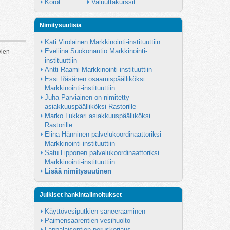
Korot
Valuuttakurssit
Nimitysuutisia
Kati Virolainen Markkinointi-instituuttiin
Eveliina Suokonautio Markkinointi-
vien
instituuttiin
Antti Raami Markkinointi-instituuttiin
Essi Räsänen osaamispäälliköksi 
Markkinointi-instituuttiin
Juha Parviainen on nimitetty 
asiakkuuspäälliköksi Rastorille
Marko Lukkari asiakkuuspäälliköksi 
Rastorille
Elina Hänninen palvelukoordinaattoriksi 
Markkinointi-instituuttiin
Satu Lipponen palvelukoordinaattoriksi 
Markkinointi-instituuttiin
Lisää nimitysuutinen
Julkiset hankintailmoitukset
Käyttövesiputkien saneeraaminen
Paimensaarentien vesihuolto
Lappalaisentien peruskorjaus