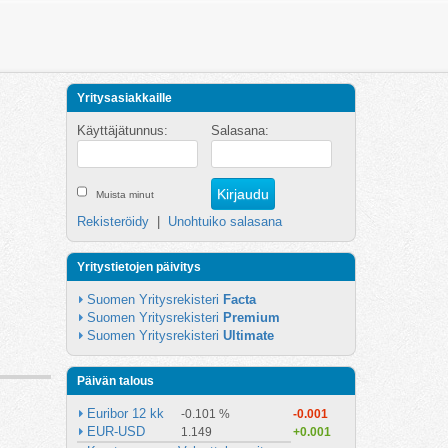
Yritysasiakkaille
Käyttäjätunnus:
Salasana:
Muista minut
Rekisteröidy
|
Unohtuiko salasana
Yritystietojen päivitys
Suomen Yritysrekisteri 
Facta
Suomen Yritysrekisteri 
Premium
Suomen Yritysrekisteri 
Ultimate
Päivän talous
Euribor 12 kk
-0.101 %
-0.001
EUR-USD
1.149
+0.001