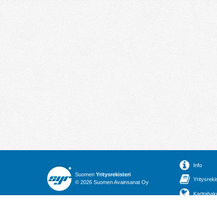
Info
Suomen
Yritysrekisteri
Yritysreki
© 2026 Suomen Avainsanat Oy
Karttahak