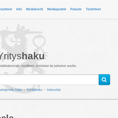
stuotteet
Info
Mediakortti
Mediapankki
Palaute
Tiedotteet
Yritys
haku
paikkakunnan, osoitteen, toimialan tai palvelun avulla.
arkennettu haku
Karttahaku
Hakuohje
ele