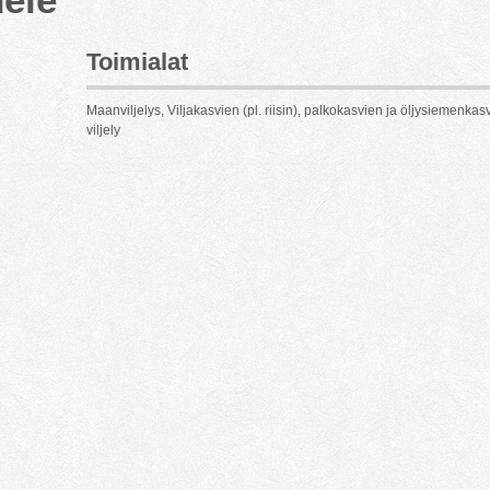
Toimialat
Maanviljelys, Viljakasvien (pl. riisin), palkokasvien ja öljysiemenkas
viljely