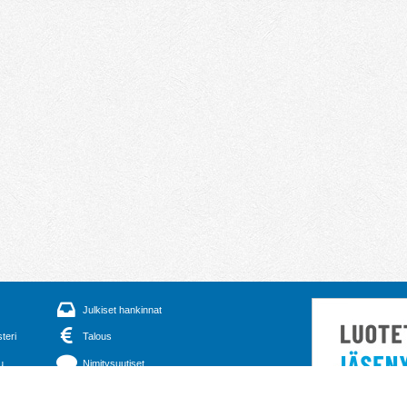
Julkiset hankinnat
steri
Talous
u
Nimitysuutiset