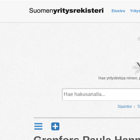
Etusivu
Yrity
Hae yritystietoja nimen, 
Sijaintisi
T
Grenfors Paula Hann