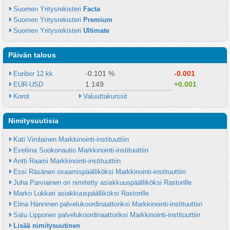
Suomen Yritysrekisteri 
Facta
Suomen Yritysrekisteri 
Premium
Suomen Yritysrekisteri 
Ultimate
Päivän talous
-0.101 %
-0.001
Euribor 12 kk
1.149
+0.001
EUR-USD
Korot
Valuuttakurssit
Nimitysuutisia
Kati Virolainen Markkinointi-instituuttiin
Eveliina Suokonautio Markkinointi-instituuttiin
Antti Raami Markkinointi-instituuttiin
Essi Räsänen osaamispäälliköksi Markkinointi-instituuttiin
Juha Parviainen on nimitetty asiakkuuspäälliköksi Rastorille
Marko Lukkari asiakkuuspäälliköksi Rastorille
Elina Hänninen palvelukoordinaattoriksi Markkinointi-instituuttiin
Satu Lipponen palvelukoordinaattoriksi Markkinointi-instituuttiin
Lisää nimitysuutinen