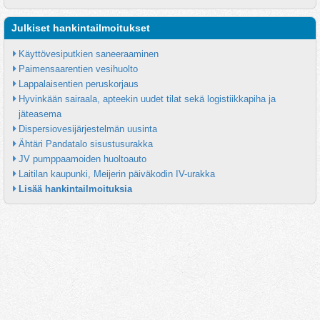
Julkiset hankintailmoitukset
Käyttövesiputkien saneeraaminen
Paimensaarentien vesihuolto
Lappalaisentien peruskorjaus
Hyvinkään sairaala, apteekin uudet tilat sekä logistiikkapiha ja 
jäteasema
Dispersiovesijärjestelmän uusinta
Ähtäri Pandatalo sisustusurakka
JV pumppaamoiden huoltoauto
Laitilan kaupunki, Meijerin päiväkodin IV-urakka
Lisää hankintailmoituksia