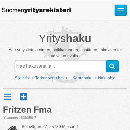
Avaa
valik
Yritys
haku
Hae yritystietoja nimen, paikkakunnan, osoitteen, toimialan tai
palvelun avulla.
Sijaintisi
Tarkennettu haku
Karttahaku
Hakuohje
Fritzen Fma
Y-tunnus 1830358-7
Bölevägen 27, 25730 Mjösund