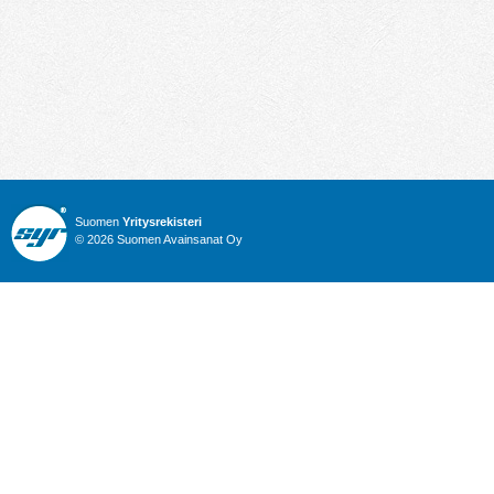
Suomen
Yritysrekisteri
© 2026 Suomen Avainsanat Oy
Info
Julkiset hankinnat
Yritysrekisteri
Talous
Karttahaku
Nimitysuutiset