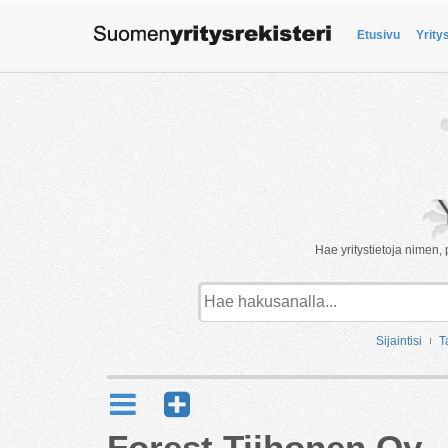
Etusivu
Yrity
Hae yritystietoja nimen, 
Sijaintisi
T
Forest Tiihonen Oy