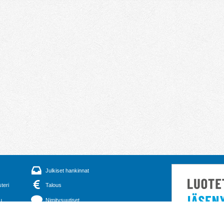
Julkiset hankinnat
steri
Talous
u
Nimitysuutiset