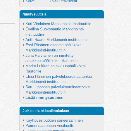
Korot
Valuuttakurssit
Nimitysuutisia
Kati Virolainen Markkinointi-instituuttiin
Eveliina Suokonautio Markkinointi-
instituuttiin
Antti Raami Markkinointi-instituuttiin
Essi Räsänen osaamispäälliköksi 
Markkinointi-instituuttiin
Juha Parviainen on nimitetty 
asiakkuuspäälliköksi Rastorille
Marko Lukkari asiakkuuspäälliköksi 
Rastorille
Elina Hänninen palvelukoordinaattoriksi 
Markkinointi-instituuttiin
Satu Lipponen palvelukoordinaattoriksi 
Markkinointi-instituuttiin
Lisää nimitysuutinen
Julkiset hankintailmoitukset
Käyttövesiputkien saneeraaminen
Paimensaarentien vesihuolto
Lappalaisentien peruskorjaus