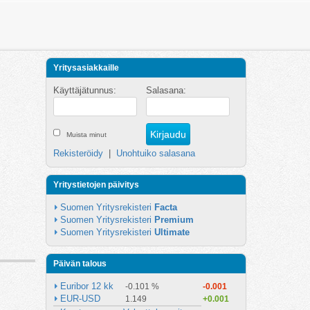
Yritysasiakkaille
Käyttäjätunnus:
Salasana:
Muista minut
Rekisteröidy
|
Unohtuiko salasana
Yritystietojen päivitys
Suomen Yritysrekisteri 
Facta
Suomen Yritysrekisteri 
Premium
Suomen Yritysrekisteri 
Ultimate
Päivän talous
Euribor 12 kk
-0.101 %
-0.001
EUR-USD
1.149
+0.001