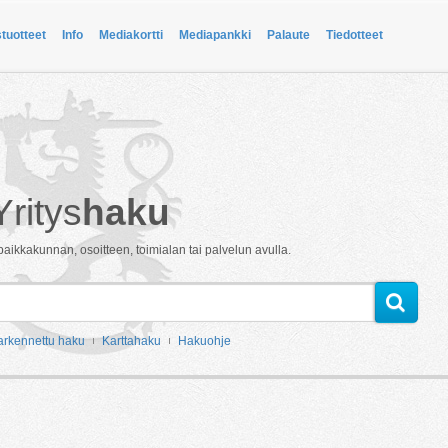
stuotteet
Info
Mediakortti
Mediapankki
Palaute
Tiedotteet
Yritys
haku
paikkakunnan, osoitteen, toimialan tai palvelun avulla.
arkennettu haku
Karttahaku
Hakuohje