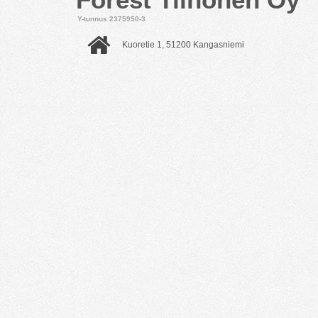
Y-tunnus 2375950-3
Kuoretie 1, 51200 Kangasniemi