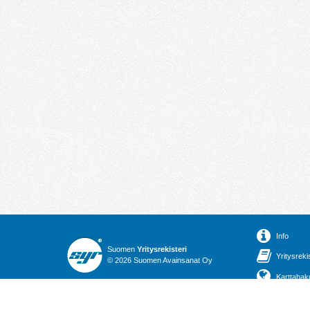
Info
Suomen
Yritysrekisteri
Yritysreki
© 2026 Suomen Avainsanat Oy
Karttahak